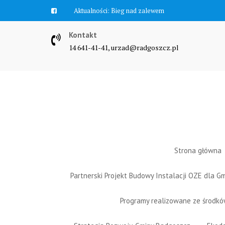
Skip
Aktualności:
Bieg nad zalewem
to
content
Kontakt
14 641-41-41, urzad@radgoszcz.pl
Strona główna
Partnerski Projekt Budowy Instalacji OZE dla 
Programy realizowane ze środk