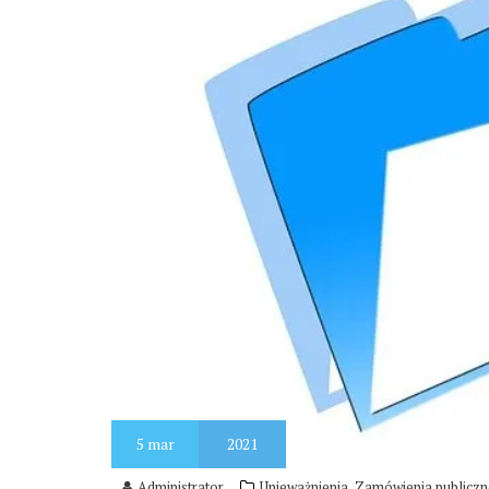
5
mar
2021
,
Administrator
Unieważnienia
Zamówienia publiczn