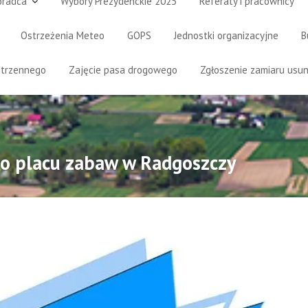
oradca
Wybory Prezydenckie 2025
Referaty i pracownicy
Ostrzeżenia Meteo
GOPS
Jednostki organizacyjne
B
strzennego
Zajęcie pasa drogowego
Zgłoszenie zamiaru usun
o placu zabaw w Radgoszczy