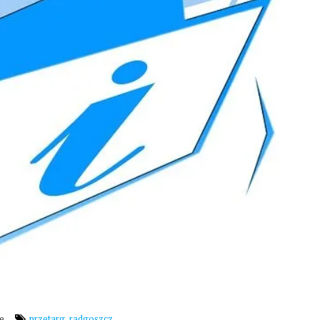
,
e
przetarg
radgoszcz