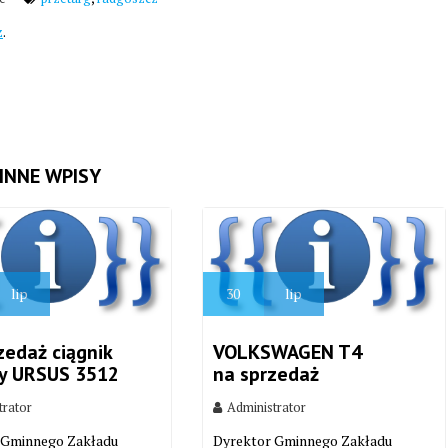
z
.
INNE WPISY
lip
30
lip
zedaż ciągnik
VOLKSWAGEN T4
zy URSUS 3512
na sprzedaż
trator
Administrator
 Gminnego Zakładu
Dyrektor Gminnego Zakładu