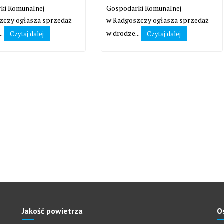
ki Komunalnej
Gospodarki Komunalnej
zczy ogłasza sprzedaż
w Radgoszczy ogłasza sprzedaż
..
w drodze...
Czytaj dalej
Czytaj dalej
Jakość powietrza
O