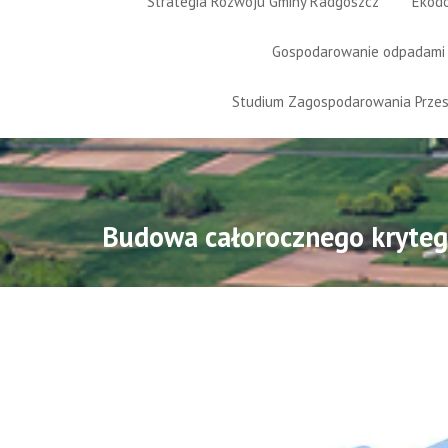
Strategia Rozwoju Gminy Radgoszcz
Ekod
Gospodarowanie odpadami
Studium Zagospodarowania Prze
Budowa całorocznego kryteg