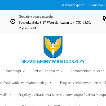
Wirtualny spacer
Honorowi 
Godziny pracy urzędu
Poniedziałek: 8-17. Wtorek - czwartek: 7.30-15.30.
Piątek: 7-14.
URZĄD GMINY W RADGOSZCZY
Samorząd
Gmina Radgoszcz
Zamówienia publiczne
Gmin Województwa Małopolskiego
Programy realizowane ze śro
ów UE
Projekty dofinansowane ze środków Województwa Małop