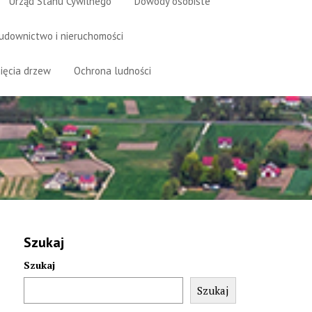
Urząd Stanu Cywilnego
Dowody osobiste
udownictwo i nieruchomości
ięcia drzew
Ochrona ludności
Szukaj
Szukaj
Szukaj