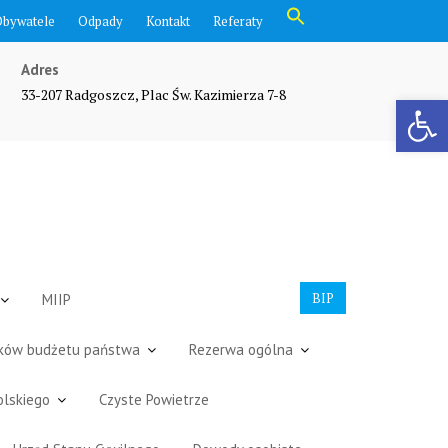
Search
Obywatele
Odpady
Kontakt
Referaty
for:
Search Button
Adres
33-207 Radgoszcz, Plac Św. Kazimierza 7-8
Otwórz pasek narzędzi
BIP
MIIP
dków budżetu państwa
Rezerwa ogólna
olskiego
Czyste Powietrze