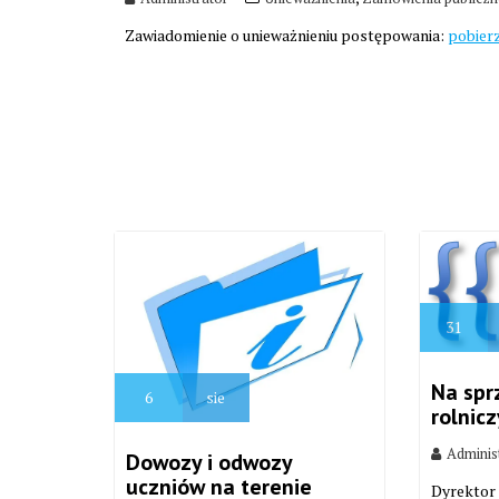
Zawiadomienie o unieważnieniu postępowania:
pobier
31
Na spr
6
sie
rolnic
Adminis
Dowozy i odwozy
uczniów na terenie
Dyrektor