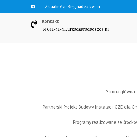
Skip
Aktualności:
Bieg nad zalewem
to
content
Kontakt
14 641-41-41, urzad@radgoszcz.pl
Strona główna
Partnerski Projekt Budowy Instalacji OZE dla 
Programy realizowane ze środk