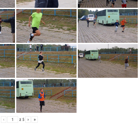
‹
z
5
›
»