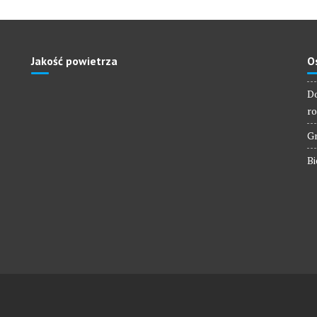
Jakość powietrza
O
Do
ro
Gm
Bi