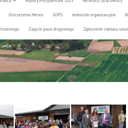
oradca
Wybory Prezydenckie 2025
Referaty i pracownicy
Ostrzeżenia Meteo
GOPS
Jednostki organizacyjne
B
strzennego
Zajęcie pasa drogowego
Zgłoszenie zamiaru usun