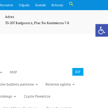
Search
Obywatele
Odpady
Kontakt
Referaty
for:
Search Button
Adres
33-207 Radgoszcz, Plac Św. Kazimierza 7-8
Otwórz pasek narzędzi
BIP
MIIP
dków budżetu państwa
Rezerwa ogólna
olskiego
Czyste Powietrze