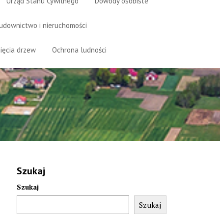
Urząd Stanu Cywilnego
Dowody osobiste
udownictwo i nieruchomości
ięcia drzew
Ochrona ludności
Szukaj
Szukaj
Szukaj