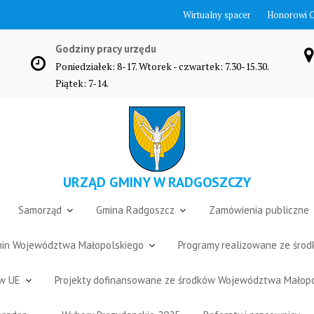
Wirtualny spacer
Honorowi 
Godziny pracy urzędu
Poniedziałek: 8-17. Wtorek - czwartek: 7.30-15.30.
Piątek: 7-14.
URZĄD GMINY W RADGOSZCZY
Samorząd
Gmina Radgoszcz
Zamówienia publiczne
Gmin Województwa Małopolskiego
Programy realizowane ze śro
ów UE
Projekty dofinansowane ze środków Województwa Małop