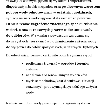
W związku z utrzymującymi się wysokimi temperaturami,
długotrwałym brakiem opadów oraz
gwałtownym wzrostem
poboru wody odnotowanym w ostatnich godzinach
,
sytuacja na sieci wodociągowej stała się bardzo poważna.
Istnieje realne zagrożenie znaczącego spadku ciśnienia
w sieci, a nawet czasowych przerw w dostawie wody
do odbiorców.
W związku z powyższym zwracamy się
do wszystkich mieszkańców o
ograniczenie zużycia wody
do
wyłącznie do celów spożywczych, sanitarnych i bytowych.
Do odwołania prosimy o całkowite powstrzymanie się od:
podlewania trawników, ogrodów i terenów
zielonych,
napełniania basenów i innych zbiorników,
mycia samochodów, kostki brukowej, elewacji
oraz innych prac wymagających dużego zużycia
wody.
Nadmierny pobór wody powoduje przeciążenie systemu