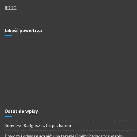
RODO
Jakość powietrza
Ostatnie wpisy
Sołectwo Radgoszcz I z pucharem
Dowozy i odwozy uczniów na terenie Gminy Radgoszcz w roku