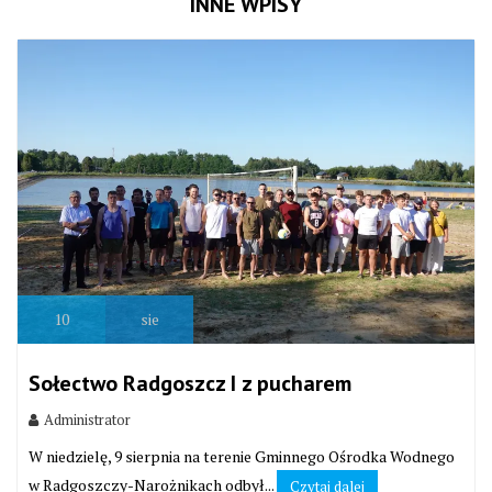
INNE WPISY
10
sie
Sołectwo Radgoszcz I z pucharem
Administrator
W niedzielę, 9 sierpnia na terenie Gminnego Ośrodka Wodnego
w Radgoszczy-Narożnikach odbył...
Czytaj dalej