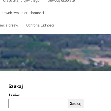
Urząd Stanu Cywilnego
Dowody osobiste
udownictwo i nieruchomości
ięcia drzew
Ochrona ludności
Szukaj
Szukaj
Szukaj