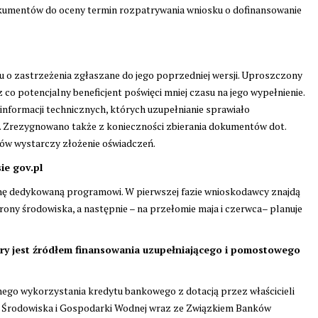
dokumentów do oceny termin rozpatrywania wniosku o dofinansowanie
 o zastrzeżenia zgłaszane do jego poprzedniej wersji. Uproszczony
 co potencjalny beneficjent poświęci mniej czasu na jego wypełnienie.
nformacji technicznych, których uzupełnianie sprawiało
 Zrezygnowano także z konieczności zbierania dokumentów dot.
ów wystarczy złożenie oświadczeń.
ie gov.pl
ę dedykowaną programowi. W pierwszej fazie wnioskodawcy znajdą
ony środowiska, a następnie – na przełomie maja i czerwca– planuje
ry jest źródłem finansowania uzupełniającego i pomostowego
nego wykorzystania kredytu bankowego z dotacją przez właścicieli
Środowiska i Gospodarki Wodnej wraz ze Związkiem Banków