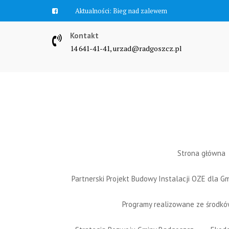
Skip
Aktualności:
Zawyją syreny
to
content
Kontakt
14 641-41-41, urzad@radgoszcz.pl
Strona główna
Partnerski Projekt Budowy Instalacji OZE dla 
Programy realizowane ze środk