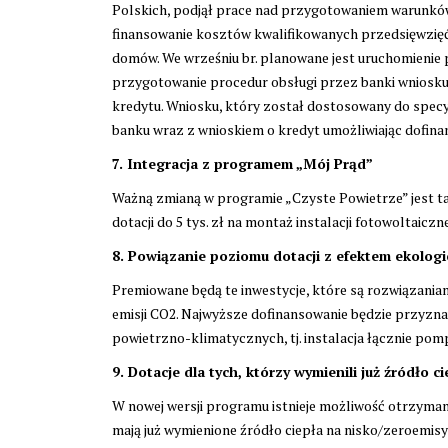
Polskich, podjął prace nad przygotowaniem warunkó
finansowanie kosztów kwalifikowanych przedsięwzię
domów. We wrześniu br. planowane jest uruchomienie
przygotowanie procedur obsługi przez banki wniosku 
kredytu. Wniosku, który został dostosowany do specy
banku wraz z wnioskiem o kredyt umożliwiając dofina
7. Integracja z programem „Mój Prąd”
Ważną zmianą w programie „Czyste Powietrze” jest t
dotacji do 5 tys. zł na montaż instalacji fotowoltaic
8. Powiązanie poziomu dotacji z efektem ekolog
Premiowane będą te inwestycje, które są rozwiązaniam
emisji CO2. Najwyższe dofinansowanie będzie przyzna
powietrzno-klimatycznych, tj. instalacja łącznie pomp
9. Dotacje dla tych, którzy wymienili już źródło ci
W nowej wersji programu istnieje możliwość otrzyma
mają już wymienione źródło ciepła na nisko/zeroemis