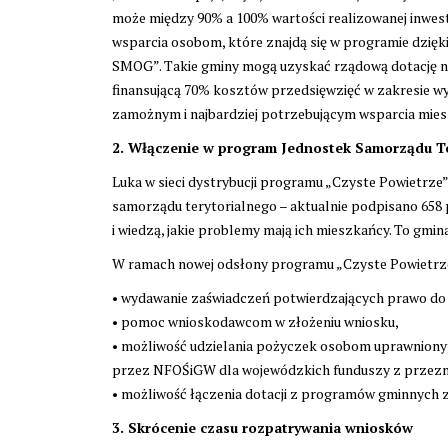
może między 90% a 100% wartości realizowanej inwes
wsparcia osobom, które znajdą się w programie dzię
SMOG”. Takie gminy mogą uzyskać rządową dotację n
finansującą 70% kosztów przedsięwzięć w zakresie w
zamożnym i najbardziej potrzebującym wsparcia mie
2. Włączenie w program Jednostek Samorządu T
Luka w sieci dystrybucji programu „Czyste Powietrze”
samorządu terytorialnego – aktualnie podpisano 658
i wiedzą, jakie problemy mają ich mieszkańcy. To gmin
W ramach nowej odsłony programu „Czyste Powietrz
• wydawanie zaświadczeń potwierdzających prawo do
• pomoc wnioskodawcom w złożeniu wniosku,
• możliwość udzielania pożyczek osobom uprawnion
przez NFOŚiGW dla wojewódzkich funduszy z przezna
• możliwość łączenia dotacji z programów gminnych z
3. Skrócenie czasu rozpatrywania wniosków