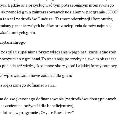
tycji. Będzie ona przysługiwać tym potrzebującym intensywnego
ki aktywności gmin zainteresowanych udziałem w programie „STOP
a ten cel ze środków Funduszu Termomodernizacji i Remontów,
ymiany przestarzałych kotłów oraz ocieplenia domów najmniej
szkańcom tych gmin.
erytorialnego
 została uzupełniona przez włączenie w jego realizację jednostek
 porozumień z gminami. To one znają potrzeby na swoim obszarze
a posiada też wiedzę, kto może skorzystać i z jakiej formy pomocy.
e” wprowadzono nowe zadania dla gmin:
 zwiększonego dofinansowania,
ym do zwiększonego dofinansowania (ze środków udostępnionych
czeniem na pożyczki dla beneficjentów),
 dotacją w programie „Czyste Powietrze”.