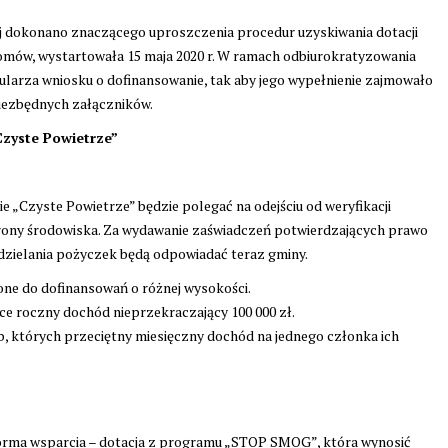
j dokonano znaczącego uproszczenia procedur uzyskiwania dotacji
omów, wystartowała 15 maja 2020 r. W ramach odbiurokratyzowania
larza wniosku o dofinansowanie, tak aby jego wypełnienie zajmowało
niezbędnych załączników.
Czyste Powietrze”
 „Czyste Powietrze” będzie polegać na odejściu od weryfikacji
ony środowiska. Za wydawanie zaświadczeń potwierdzających prawo
zielania pożyczek będą odpowiadać teraz gminy.
ione do dofinansowań o różnej wysokości.
e roczny dochód nieprzekraczający 100 000 zł.
 których przeciętny miesięczny dochód na jednego członka ich
a forma wsparcia – dotacja z programu „STOP SMOG”, która wynosić