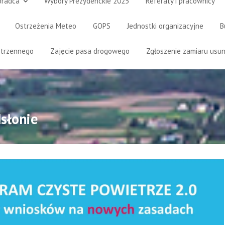
oradca
Wybory Prezydenckie 2025
Referaty i pracownicy
Ostrzeżenia Meteo
GOPS
Jednostki organizacyjne
B
strzennego
Zajęcie pasa drogowego
Zgłoszenie zamiaru usun
słonie