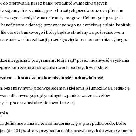
w do oferowania przez banki produktów umożliwiających
ć związanych z wymianą przestarzałych pieców oraz ociepleniem
 pierwszych kredytów na cele antysmogowe. Celem tych prac jest
beneficjenta o dotację przeznaczonego na częściową spłatę kapitału
fiki obrotu bankowego i który będzie składany za pośrednictwem
nsowanie w celu realizacji przedsięwzięcia termomodernizacyjnego.
akże integracja z programem „Mój Prąd” przez możliwość uzyskania
znej, bez konieczności składania dwóch osobnych wniosków.
icznym – bonus za niskoemisyjność i odnawialność
i bezemisyjnymi (pod względem niskiej emisji) i umożliwiają redukcję
wane dla inwestycji optymalnych z punktu widzenia celów
y ciepła oraz instalacji fotowoltaicznej.
epła
nia dofinansowania na termomodernizację w przypadku osób, które
yjne (do 10 tys. zł, a w przypadku osób uprawnionych do zwiększonego