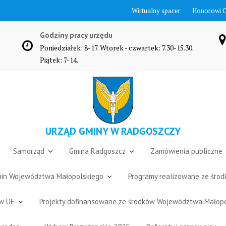
Wirtualny spacer
Honorowi 
Godziny pracy urzędu
Poniedziałek: 8-17. Wtorek - czwartek: 7.30-15.30.
Piątek: 7-14.
URZĄD GMINY W RADGOSZCZY
Samorząd
Gmina Radgoszcz
Zamówienia publiczne
Gmin Województwa Małopolskiego
Programy realizowane ze śro
ów UE
Projekty dofinansowane ze środków Województwa Małop