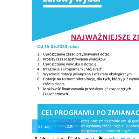
21
maj
2020
Administrator
aktualności
czyste powietrze