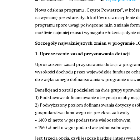
Nowa odsłona programu „Czyste Powietrze”, w które
na wymianę przestarzałych kotłów oraz ocieplenie d
programu sporo uwagi poświęcono m.in. zmianie formu
możliwie najmniej czasu i wymagało złożenia jedynie 
Szczegóły najważniejszych zmian w programie „
1. Uproszczenie zasad przyznawania dotacji
Uproszczenie zasad przyznawania dotacji w programie
wysokości dochodu przez wojewódzkie fundusze ochr
do zwiększonego dofinansowania w programie oraz ud
Beneficjenci zostali podzieleni na dwie grupy uprawn
1) Podstawowe dofinansowanie otrzymają osoby mając
2) Podwyższony poziom dofinansowania dotyczy osób,
gospodarstwa domowego nie przekracza kwoty:
• 1400 zł netto w gospodarstwie wieloosobowym,
• 1960 zł netto w gospodarstwie jednoosobowym.
Jest trzecia opcja, czyli jeszcze bardziej intensywn