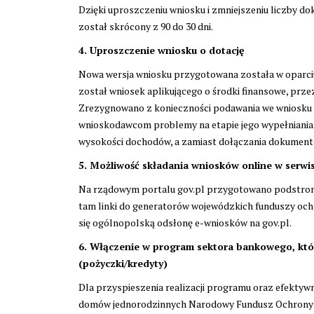
Dzięki uproszczeniu wniosku i zmniejszeniu liczby 
został skrócony z 90 do 30 dni.
4. Uproszczenie wniosku o dotację
Nowa wersja wniosku przygotowana została w oparciu
został wniosek aplikującego o środki finansowe, przez
Zrezygnowano z konieczności podawania we wniosku i
wnioskodawcom problemy na etapie jego wypełniania.
wysokości dochodów, a zamiast dołączania dokument
5. Możliwość składania wniosków online w serwis
Na rządowym portalu gov.pl przygotowano podstron
tam linki do generatorów wojewódzkich funduszy ochr
się ogólnopolską odsłonę e-wniosków na gov.pl.
6. Włączenie w program sektora bankowego, któ
(pożyczki/kredyty)
Dla przyspieszenia realizacji programu oraz efektyw
domów jednorodzinnych Narodowy Fundusz Ochrony 