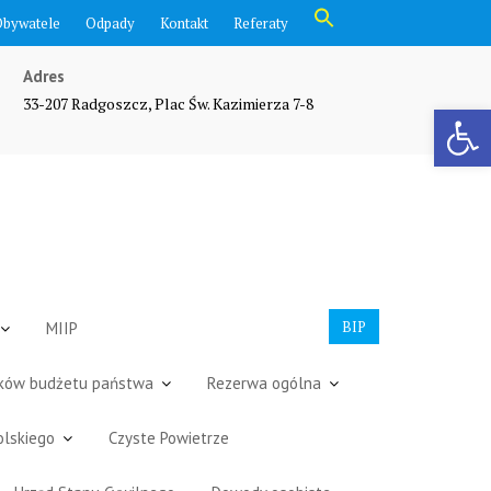
Search
Obywatele
Odpady
Kontakt
Referaty
for:
Search Button
Adres
33-207 Radgoszcz, Plac Św. Kazimierza 7-8
Otwórz pasek narzędzi
BIP
MIIP
dków budżetu państwa
Rezerwa ogólna
olskiego
Czyste Powietrze