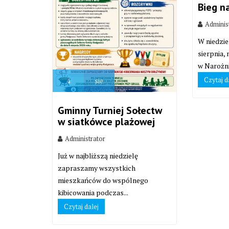
Bieg n
Adminis
W niedzie
sierpnia,
w Narożni
Czytaj d
4
sie
Gminny Turniej Sołectw
w siatkówce plażowej
Administrator
Już w najbliższą niedzielę
zapraszamy wszystkich
mieszkańców do wspólnego
kibicowania podczas...
Czytaj dalej