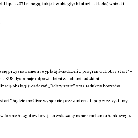
 lipca 2021 r. mogą, tak jak w ubiegłych latach, składać wnioski
a
,
 się przyznawaniem i wypłatą świadczeń z programu „Dobry start” –
ych. ZUS dysponuje odpowiednimi zasobami ludzkimi
izację obsługi świadczeń „Dobry start” oraz redukcję kosztów
 start” będzie możliwe wyłącznie przez internet, poprzez systemy
ć w formie bezgotówkowej, na wskazany numer rachunku bankowego.