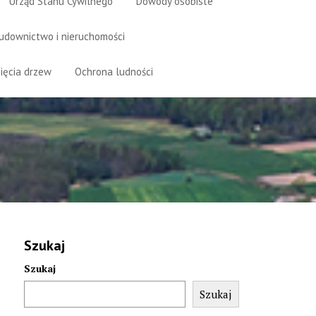
Urząd Stanu Cywilnego
Dowody osobiste
udownictwo i nieruchomości
ięcia drzew
Ochrona ludności
Szukaj
Szukaj
Szukaj