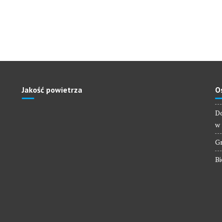
Jakość powietrza
O
Do
w 
Gm
Bi