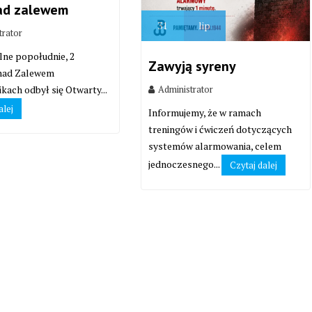
ad zalewem
31
lip
trator
lne popołudnie, 2
Zawyją syreny
 nad Zalewem
Administrator
kach odbył się Otwarty...
alej
Informujemy, że w ramach
treningów i ćwiczeń dotyczących
systemów alarmowania, celem
jednoczesnego...
Czytaj dalej