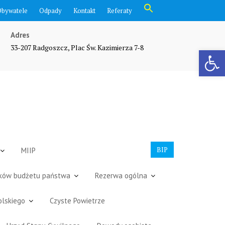
Search
Obywatele
Odpady
Kontakt
Referaty
for:
Search Button
Adres
33-207 Radgoszcz, Plac Św. Kazimierza 7-8
Otwórz pasek narzędzi
BIP
MIIP
dków budżetu państwa
Rezerwa ogólna
olskiego
Czyste Powietrze