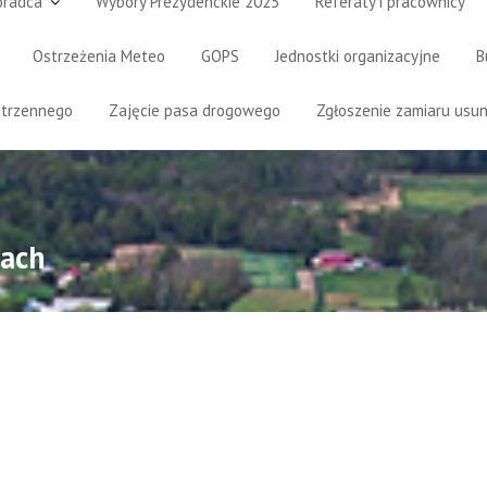
oradca
Wybory Prezydenckie 2025
Referaty i pracownicy
Ostrzeżenia Meteo
GOPS
Jednostki organizacyjne
B
strzennego
Zajęcie pasa drogowego
Zgłoszenie zamiaru usun
dach