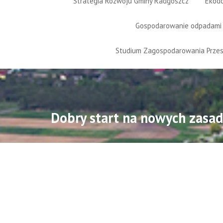
Strategia Rozwoju Gminy Radgoszcz
Ekod
Gospodarowanie odpadami
Studium Zagospodarowania Prze
Dobry start na nowych zasa