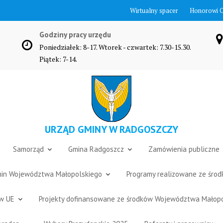
Wirtualny spacer
Honorowi 
Godziny pracy urzędu
Poniedziałek: 8-17. Wtorek - czwartek: 7.30-15.30.
Piątek: 7-14.
URZĄD GMINY W RADGOSZCZY
Samorząd
Gmina Radgoszcz
Zamówienia publiczne
Gmin Województwa Małopolskiego
Programy realizowane ze śro
ów UE
Projekty dofinansowane ze środków Województwa Małop