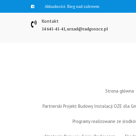
Skip
Aktualności:
Bieg nad zalewem
to
content
Kontakt
14 641-41-41, urzad@radgoszcz.pl
Strona główna
Partnerski Projekt Budowy Instalacji OZE dla 
Programy realizowane ze środk