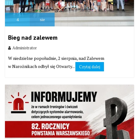
4
sie
Bieg nad zalewem
Administrator
W niedzielne popołudnie, 2 sierpnia, nad Zalewem
w Narożnikach odbył się Otwarty...
Czytaj dalej