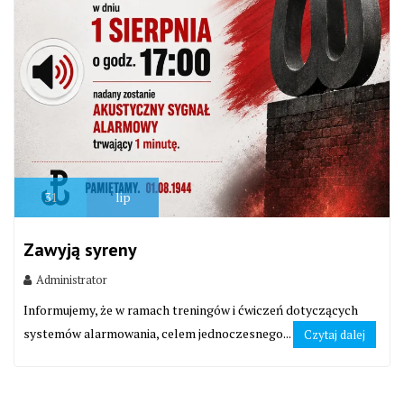
31
lip
Zawyją syreny
Administrator
Informujemy, że w ramach treningów i ćwiczeń dotyczących
systemów alarmowania, celem jednoczesnego...
Czytaj dalej