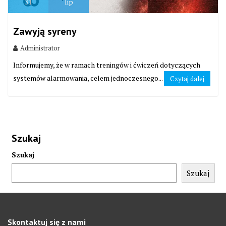
31
lip
Zawyją syreny
Administrator
Informujemy, że w ramach treningów i ćwiczeń dotyczących
systemów alarmowania, celem jednoczesnego...
Czytaj dalej
Szukaj
Szukaj
Szukaj
Skontaktuj się z nami