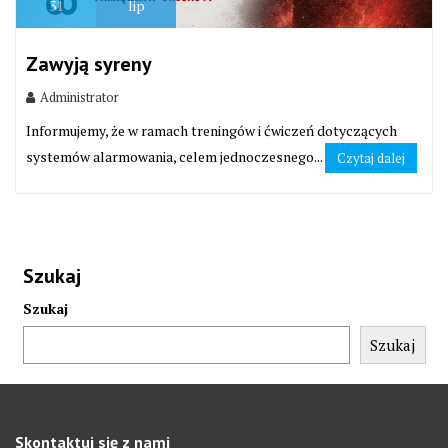
31
lip
Zawyją syreny
Administrator
Informujemy, że w ramach treningów i ćwiczeń dotyczących
systemów alarmowania, celem jednoczesnego...
Czytaj dalej
Szukaj
Szukaj
Szukaj
Skontaktuj się z nami