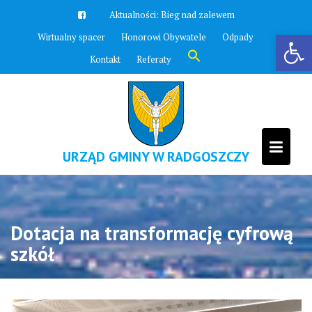
Skip
Aktualności:
Zawyją syreny
to
Otwórz pasek narzędzi
Wirtualny spacer
Honorowi Obywatele
Odpady
content
Search
Kontakt
Referaty
for:
Search Button
URZĄD GMINY W RADGOSZCZY
Dotacja na transformację cyfrową
szkół