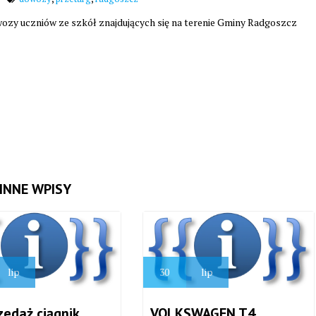
ozy uczniów ze szkół znajdujących się na terenie Gminy Radgoszcz
INNE WPISY
lip
30
lip
zedaż ciągnik
VOLKSWAGEN T4