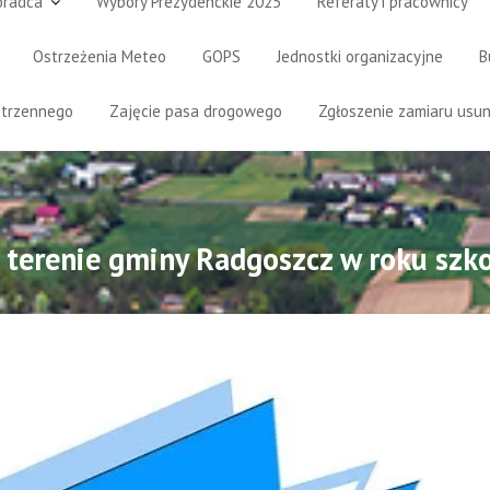
oradca
Wybory Prezydenckie 2025
Referaty i pracownicy
Ostrzeżenia Meteo
GOPS
Jednostki organizacyjne
B
strzennego
Zajęcie pasa drogowego
Zgłoszenie zamiaru usun
 terenie gminy Radgoszcz w roku sz