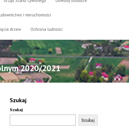
Urząd Stanu Cywilnego
Dowody osobiste
udownictwo i nieruchomości
ięcia drzew
Ochrona ludności
kolnym 2020/2021
Szukaj
Szukaj
Szukaj