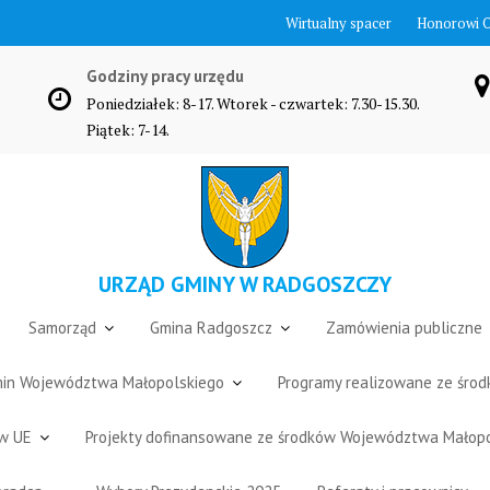
Wirtualny spacer
Honorowi 
Godziny pracy urzędu
Poniedziałek: 8-17. Wtorek - czwartek: 7.30-15.30.
Piątek: 7-14.
URZĄD GMINY W RADGOSZCZY
Samorząd
Gmina Radgoszcz
Zamówienia publiczne
Gmin Województwa Małopolskiego
Programy realizowane ze śro
ów UE
Projekty dofinansowane ze środków Województwa Małop