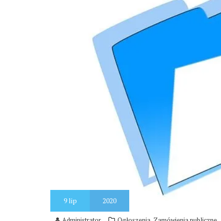
9
lip
2020
,
Administrator
Ogłoszenia
Zamówienia publiczne