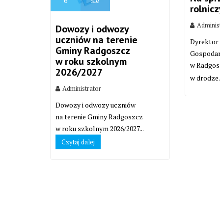
6
sie
rolnic
Adminis
Dowozy i odwozy
uczniów na terenie
Dyrektor
Gminy Radgoszcz
Gospodar
w roku szkolnym
w Radgos
2026/2027
w drodze.
Administrator
Dowozy i odwozy uczniów
na terenie Gminy Radgoszcz
w roku szkolnym 2026/2027...
Czytaj dalej