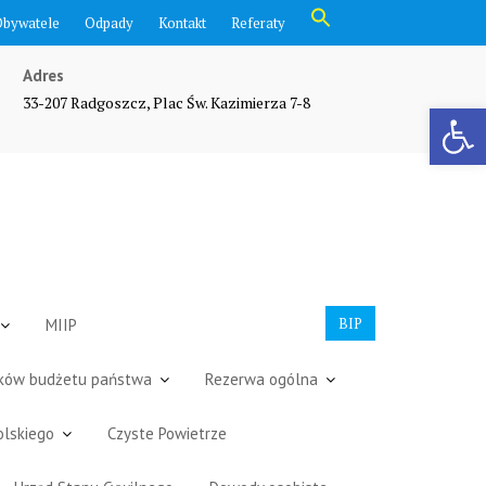
Search
Obywatele
Odpady
Kontakt
Referaty
for:
Search Button
Adres
33-207 Radgoszcz, Plac Św. Kazimierza 7-8
Otwórz pasek narzędzi
BIP
MIIP
dków budżetu państwa
Rezerwa ogólna
olskiego
Czyste Powietrze