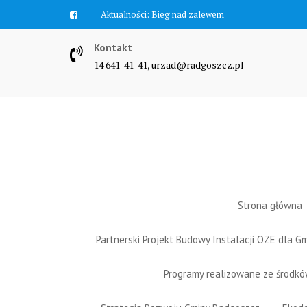
Skip
Aktualności:
Bieg nad zalewem
to
content
Kontakt
14 641-41-41, urzad@radgoszcz.pl
Strona główna
Partnerski Projekt Budowy Instalacji OZE dla 
Programy realizowane ze środk