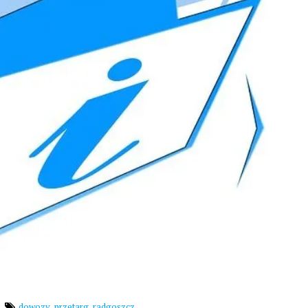
,
,
dowozy
przetarg
radgoszcz