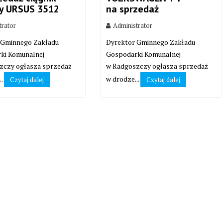
zy URSUS 3512
na sprzedaż
trator
Administrator
 Gminnego Zakładu
Dyrektor Gminnego Zakładu
ki Komunalnej
Gospodarki Komunalnej
zczy ogłasza sprzedaż
w Radgoszczy ogłasza sprzedaż
..
w drodze...
Czytaj dalej
Czytaj dalej