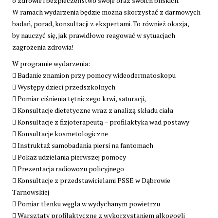
o zdrowie i bezpieczeństwo swoje oraz swoich bliskich.
W ramach wydarzenia będzie można skorzystać z darmowych
badań, porad, konsultacji z ekspertami. To również okazja,
by nauczyć się, jak prawidłowo reagować w sytuacjach
zagrożenia zdrowia!
W programie wydarzenia:
 Badanie znamion przy pomocy wideodermatoskopu
 Występy dzieci przedszkolnych
 Pomiar ciśnienia tętniczego krwi, saturacji,
 Konsultacje dietetyczne wraz z analizą składu ciała
 Konsultacje z fizjoterapeutą – profilaktyka wad postawy
 Konsultacje kosmetologiczne
 Instruktaż samobadania piersi na fantomach
 Pokaz udzielania pierwszej pomocy
 Prezentacja radiowozu policyjnego
 Konsultacje z przedstawicielami PSSE w Dąbrowie
Tarnowskiej
 Pomiar tlenku węgla w wydychanym powietrzu
 Warsztaty profilaktyczne z wykorzystaniem alkogogli