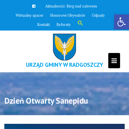
Skip
Aktualności:
Zawyją syreny
to
Otwórz pasek narzędzi
Wirtualny spacer
Honorowi Obywatele
Odpady
content
Search
Kontakt
Referaty
for:
Search Button
URZĄD GMINY W RADGOSZCZY
Dzień Otwarty Sanepidu