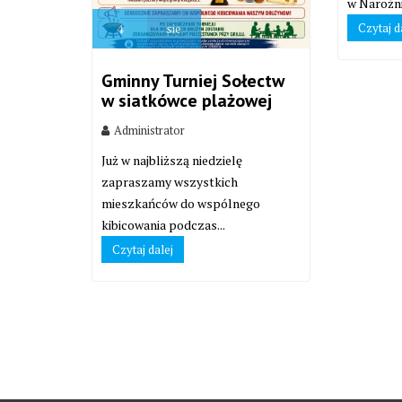
w Narożni
Czytaj d
4
sie
Gminny Turniej Sołectw
w siatkówce plażowej
Administrator
Już w najbliższą niedzielę
zapraszamy wszystkich
mieszkańców do wspólnego
kibicowania podczas...
Czytaj dalej