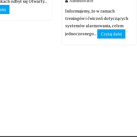
Administrator
kach odbył się Otwarty...
alej
Informujemy, że w ramach
treningów i ćwiczeń dotyczących
systemów alarmowania, celem
jednoczesnego...
Czytaj dalej