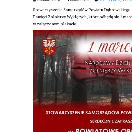
Stowarzyszenie Samorządów Powiatu Dąbrowskiego s
Pamięci Żołnierzy Wyklętych, które odbędą się 1 ma
w załączonym plakacie.