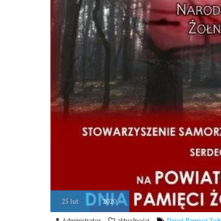
25
lut
2020
Administrator
aktualności
Dzień Pamięci Żoł