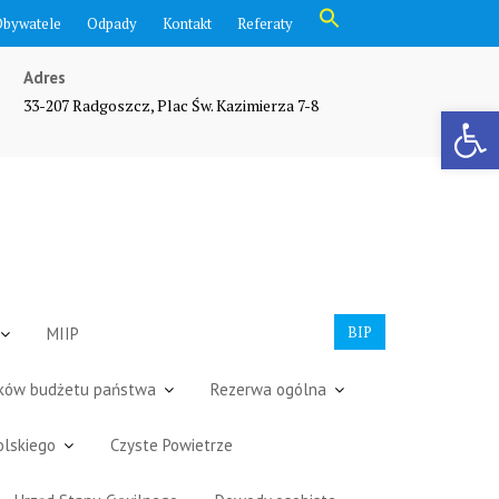
Search
Obywatele
Odpady
Kontakt
Referaty
for:
Search Button
Adres
33-207 Radgoszcz, Plac Św. Kazimierza 7-8
Otwórz pasek narzędzi
BIP
MIIP
dków budżetu państwa
Rezerwa ogólna
olskiego
Czyste Powietrze