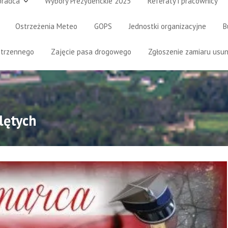
oradca
Wybory Prezydenckie 2025
Referaty i pracownicy
Ostrzeżenia Meteo
GOPS
Jednostki organizacyjne
B
strzennego
Zajęcie pasa drogowego
Zgłoszenie zamiaru usun
lętych