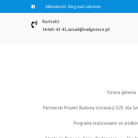
Skip
Aktualności:
Zawyją syreny
to
content
Kontakt
14 641-41-41, urzad@radgoszcz.pl
Strona główna
Partnerski Projekt Budowy Instalacji OZE dla 
Programy realizowane ze środk