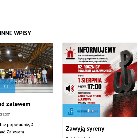
INNE WPISY
sie
ad zalewem
31
lip
trator
lne popołudnie, 2
Zawyją syreny
 nad Zalewem