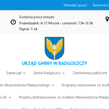
Wirtualny spacer
Honorowi 
Godziny pracy urzędu
Poniedziałek: 8-17. Wtorek - czwartek: 7.30-15.30.
Piątek: 7-14.
URZĄD GMINY W RADGOSZCZY
Samorząd
Gmina Radgoszcz
Zamówienia publiczne
Gmin Województwa Małopolskiego
Programy realizowane ze śro
ów UE
Projekty dofinansowane ze środków Województwa Małop