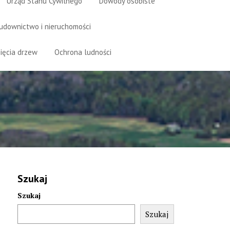
Urząd Stanu Cywilnego
Dowody osobiste
udownictwo i nieruchomości
ięcia drzew
Ochrona ludności
Szukaj
Szukaj
Szukaj