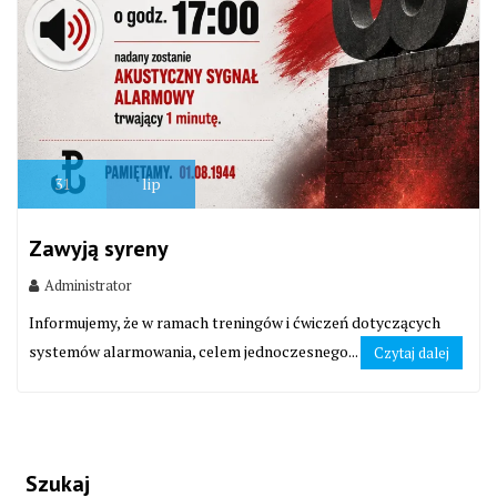
31
lip
Zawyją syreny
Administrator
Informujemy, że w ramach treningów i ćwiczeń dotyczących
systemów alarmowania, celem jednoczesnego...
Czytaj dalej
Szukaj