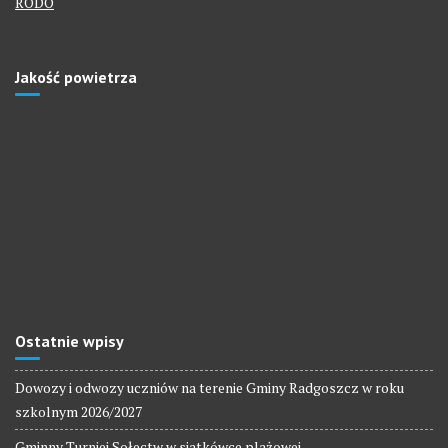
RODO
Jakość powietrza
Ostatnie wpisy
Dowozy i odwozy uczniów na terenie Gminy Radgoszcz w roku
szkolnym 2026/2027
Gminny Turniej Sołectw w siatkówce plażowej