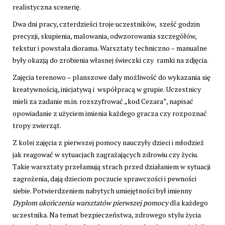
realistyczna scenerię.
Dwa dni pracy, czterdzieści troje uczestników, sześć godzin
precyzji, skupienia, malowania, odwzorowania szczegółów,
tekstur i powstała diorama. Warsztaty techniczno – manualne
były okazją do zrobienia własnej świeczki czy ramki na zdjęcia.
Zajęcia terenowo – planszowe dały możliwość do wykazania się
kreatywnością, inicjatywą i współpracą w grupie. Uczestnicy
mieli za zadanie m.in. rozszyfrować „kod Cezara”, napisać
opowiadanie z użyciem imienia każdego gracza czy rozpoznać
tropy zwierząt.
Z kolei zajęcia z pierwszej pomocy nauczyły dzieci i młodzież
jak reagować w sytuacjach zagrażających zdrowiu czy życiu.
Takie warsztaty przełamują strach przed działaniem w sytuacji
zagrożenia, dają dzieciom poczucie sprawczości i pewności
siebie. Potwierdzeniem nabytych umiejętności był imienny
Dyplom ukończenia warsztatów pierwszej pomocy
dla każdego
uczestnika. Na temat bezpieczeństwa, zdrowego stylu życia