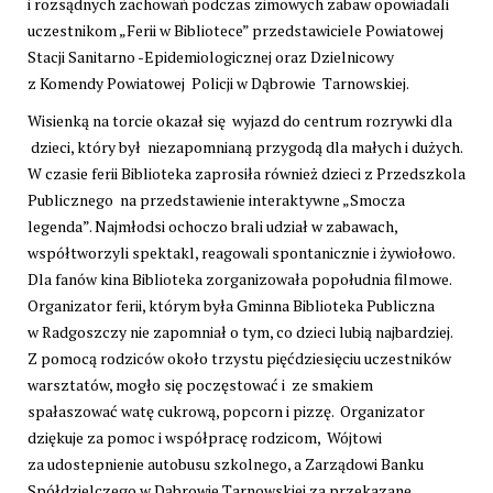
i rozsądnych zachowań podczas zimowych zabaw opowiadali
uczestnikom „Ferii w Bibliotece” przedstawiciele Powiatowej
Stacji Sanitarno -Epidemiologicznej oraz Dzielnicowy
z Komendy Powiatowej Policji w Dąbrowie Tarnowskiej.
Wisienką na torcie okazał się wyjazd do centrum rozrywki dla
dzieci, który był niezapomnianą przygodą dla małych i dużych.
W czasie ferii Biblioteka zaprosiła również dzieci z Przedszkola
Publicznego na przedstawienie interaktywne „Smocza
legenda”. Najmłodsi ochoczo brali udział w zabawach,
współtworzyli spektakl, reagowali spontanicznie i żywiołowo.
Dla fanów kina Biblioteka zorganizowała popołudnia filmowe.
Organizator ferii, którym była Gminna Biblioteka Publiczna
w Radgoszczy nie zapomniał o tym, co dzieci lubią najbardziej.
Z pomocą rodziców około trzystu pięćdziesięciu uczestników
warsztatów, mogło się poczęstować i ze smakiem
spałaszować watę cukrową, popcorn i pizzę. Organizator
dziękuje za pomoc i współpracę rodzicom, Wójtowi
za udostepnienie autobusu szkolnego, a Zarządowi Banku
Spółdzielczego w Dąbrowie Tarnowskiej za przekazane