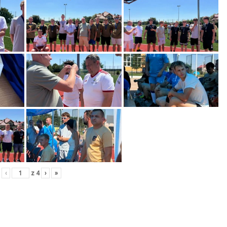
‹
z
4
›
»