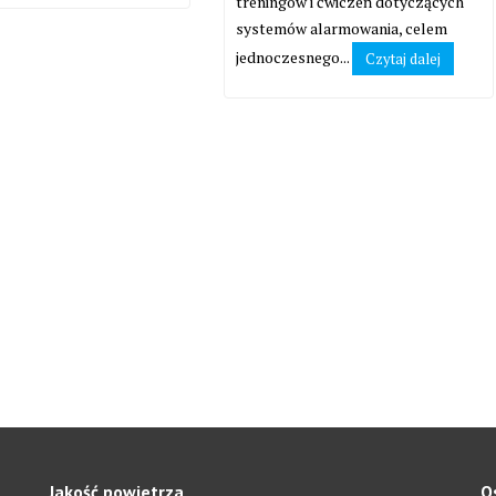
treningów i ćwiczeń dotyczących
systemów alarmowania, celem
jednoczesnego...
Czytaj dalej
Jakość powietrza
O