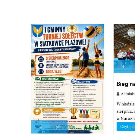
4
Bieg n
Adminis
W niedzie
sierpnia,
w Narożni
Czytaj d
4
sie