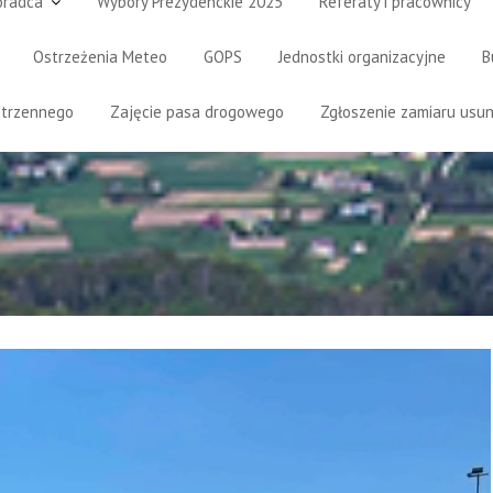
oradca
Wybory Prezydenckie 2025
Referaty i pracownicy
Ostrzeżenia Meteo
GOPS
Jednostki organizacyjne
B
strzennego
Zajęcie pasa drogowego
Zgłoszenie zamiaru usun