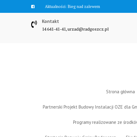
Skip
Aktualności:
Zawyją syreny
to
content
Kontakt
14 641-41-41, urzad@radgoszcz.pl
Strona główna
Partnerski Projekt Budowy Instalacji OZE dla 
Programy realizowane ze środk