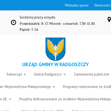
Wirtualny spacer
Honorowi 
Godziny pracy urzędu
Poniedziałek: 8-17. Wtorek - czwartek: 7.30-15.30.
Piątek: 7-14.
URZĄD GMINY W RADGOSZCZY
Samorząd
Gmina Radgoszcz
Zamówienia publiczne
Gmin Województwa Małopolskiego
Programy realizowane ze śro
ów UE
Projekty dofinansowane ze środków Województwa Małop