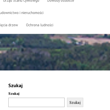
Urząd Stanu Cywilnego
Dowody osobiste
udownictwo i nieruchomości
ięcia drzew
Ochrona ludności
Szukaj
Szukaj
Szukaj