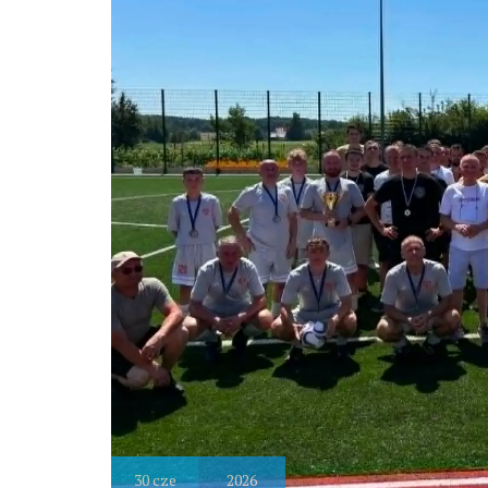
30
cze
2026