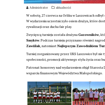
Administrator
aktualności
W sobotę, 27 czerwca na Orliku w Luszowicach odbył 
W wydarzeniu uczestniczyło osiem drużyn, które dos
rywalizacji oraz ducha fair play.
Zwycięzcą turnieju została drużyna
Gazowników
, kt
Smyków
. Podczas turnieju przyznano również nagrod
Zawiślak
, natomiast
Najlepszym Zawodnikiem Tur
Turniej zorganizowany przez UKS Luszowice był nie tyl
społeczności, promocji aktywnego stylu życia oraz b
Patronat honorowy nad wydarzeniem objął Starosta D
wsparciu finansowym Województwa Małopolskiego.