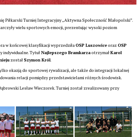
się Piłkarski Turniej Integracyjny „Aktywna Społeczność Małopolski”.
tarczyły wielu sportowych emocji, prezentując wysoki poziom
óra w końcowej klasyfikacji wyprzedziła
OSP Luszowice
oraz
OSP
y indywidualne. Tytuł
Najlepszego Bramkarza
otrzymał
Karol
nieju
został
Szymon Król
.
ko okazją do sportowej rywalizacji, ale także do integracji lokalnej
udowania relacji pomiędzy przedstawicielami różnych środowisk.
ąbrowski Lesław Wieczorek. Turniej został zrealizowany przy