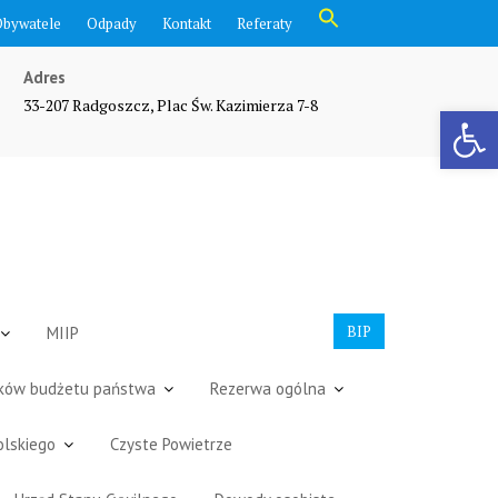
Search
Obywatele
Odpady
Kontakt
Referaty
for:
Search Button
Adres
33-207 Radgoszcz, Plac Św. Kazimierza 7-8
Otwórz pasek narzędzi
BIP
MIIP
dków budżetu państwa
Rezerwa ogólna
olskiego
Czyste Powietrze