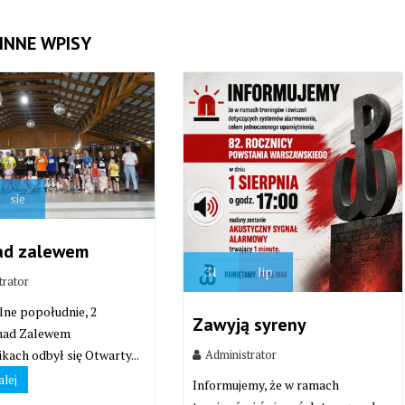
INNE WPISY
sie
ad zalewem
31
lip
trator
lne popołudnie, 2
Zawyją syreny
 nad Zalewem
Administrator
kach odbył się Otwarty...
alej
Informujemy, że w ramach