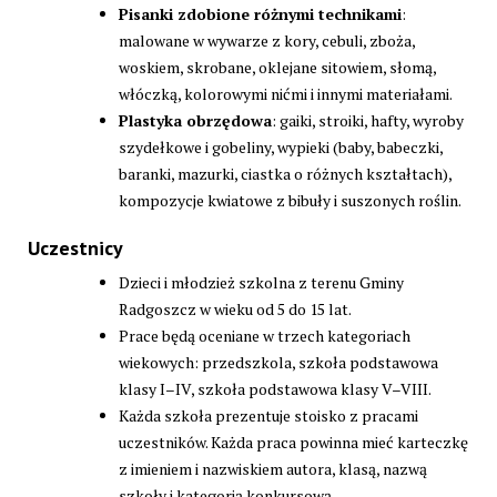
Pisanki zdobione różnymi technikami
:
malowane w wywarze z kory, cebuli, zboża,
woskiem, skrobane, oklejane sitowiem, słomą,
włóczką, kolorowymi nićmi i innymi materiałami.
Plastyka obrzędowa
: gaiki, stroiki, hafty, wyroby
szydełkowe i gobeliny, wypieki (baby, babeczki,
baranki, mazurki, ciastka o różnych kształtach),
kompozycje kwiatowe z bibuły i suszonych roślin.
Uczestnicy
Dzieci i młodzież szkolna z terenu Gminy
Radgoszcz w wieku od 5 do 15 lat.
Prace będą oceniane w trzech kategoriach
wiekowych: przedszkola, szkoła podstawowa
klasy I–IV, szkoła podstawowa klasy V–VIII.
Każda szkoła prezentuje stoisko z pracami
uczestników. Każda praca powinna mieć karteczkę
z imieniem i nazwiskiem autora, klasą, nazwą
szkoły i kategorią konkursową.