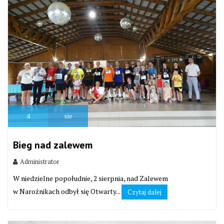
4
sie
Bieg nad zalewem
Administrator
W niedzielne popołudnie, 2 sierpnia, nad Zalewem
w Narożnikach odbył się Otwarty...
Czytaj dalej