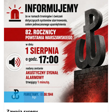
31
lip
Zawyją syreny