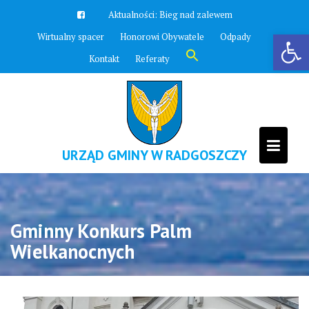
Skip
Aktualności:
Bieg nad zalewem
to
Otwórz pasek narzędzi
Wirtualny spacer
Honorowi Obywatele
Odpady
content
Search
Kontakt
Referaty
for:
Search Button
URZĄD GMINY W RADGOSZCZY
Gminny Konkurs Palm
Wielkanocnych