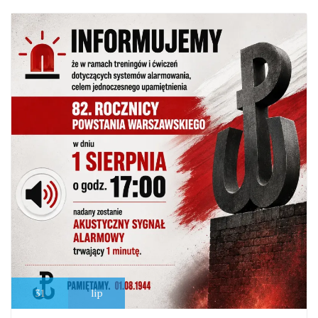
31
lip