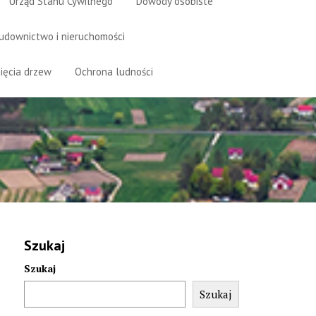
Urząd Stanu Cywilnego
Dowody osobiste
udownictwo i nieruchomości
ięcia drzew
Ochrona ludności
Szukaj
Szukaj
Szukaj