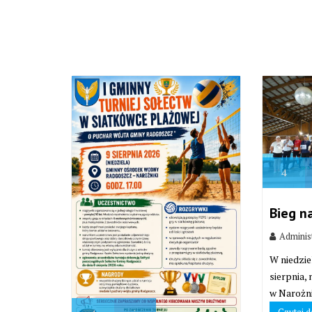
4
Bieg n
Adminis
W niedzie
sierpnia,
w Narożni