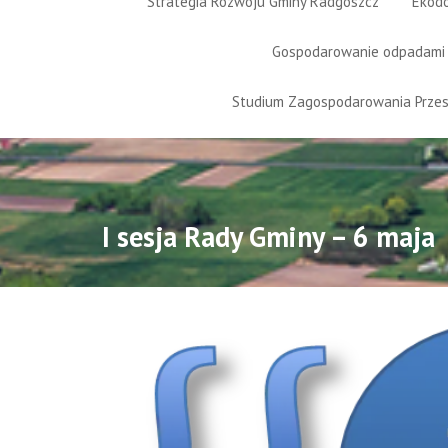
Strategia Rozwoju Gminy Radgoszcz
Ekod
Gospodarowanie odpadami
Studium Zagospodarowania Prze
I sesja Rady Gminy – 6 maja