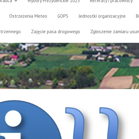
oradca
Wybory Prezydenckie 2025
Referaty i pracownicy
Ostrzeżenia Meteo
GOPS
Jednostki organizacyjne
B
strzennego
Zajęcie pasa drogowego
Zgłoszenie zamiaru usun