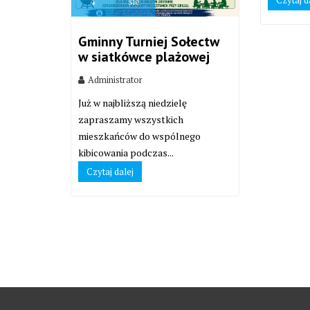
Czytaj d
4
sie
Gminny Turniej Sołectw
w siatkówce plażowej
Administrator
Już w najbliższą niedzielę
zapraszamy wszystkich
mieszkańców do wspólnego
kibicowania podczas...
Czytaj dalej