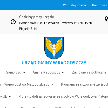
Wirtualny spacer
Honorowi 
Godziny pracy urzędu
Poniedziałek: 8-17. Wtorek - czwartek: 7.30-15.30.
Piątek: 7-14.
URZĄD GMINY W RADGOSZCZY
Samorząd
Gmina Radgoszcz
Zamówienia publiczne
Gmin Województwa Małopolskiego
Programy realizowane ze śro
ów UE
Projekty dofinansowane ze środków Województwa Małop