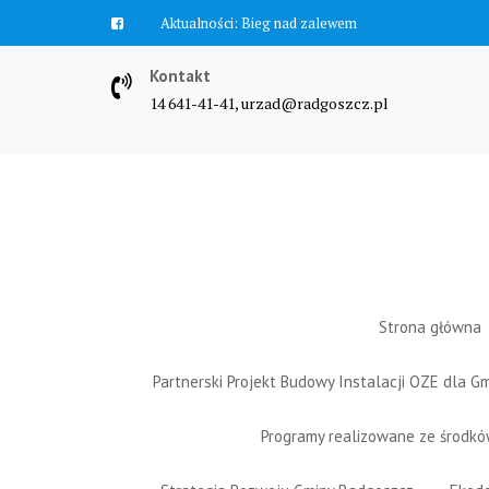
Skip
Aktualności:
Bieg nad zalewem
to
content
Kontakt
14 641-41-41, urzad@radgoszcz.pl
Strona główna
Partnerski Projekt Budowy Instalacji OZE dla 
Programy realizowane ze środk