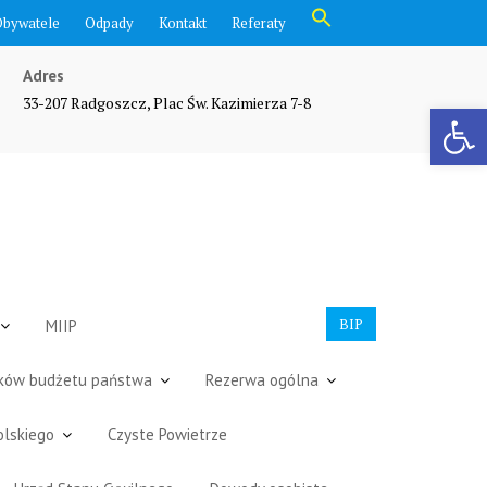
Search
Obywatele
Odpady
Kontakt
Referaty
for:
Search Button
Adres
33-207 Radgoszcz, Plac Św. Kazimierza 7-8
Otwórz pasek narzędzi
BIP
MIIP
dków budżetu państwa
Rezerwa ogólna
olskiego
Czyste Powietrze