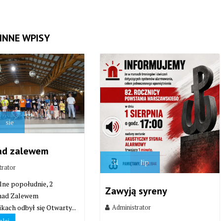
INNE WPISY
sie
ad zalewem
31
lip
trator
lne popołudnie, 2
Zawyją syreny
 nad Zalewem
Administrator
kach odbył się Otwarty...