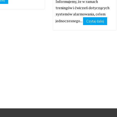
alej
Informujemy, że w ramach
treningów i ćwiczeń dotyczących
systemów alarmowania, celem
jednoczesnego...
Czytaj dalej