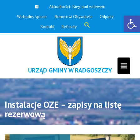
Skip
Aktualności:
Zawyją syreny
to
Otwórz pasek narzędzi
Wirtualny spacer
Honorowi Obywatele
Odpady
content
Search
Kontakt
Referaty
for:
Search Button
URZĄD GMINY W RADGOSZCZY
Instalacje OZE – zapisy na listę
rezerwową