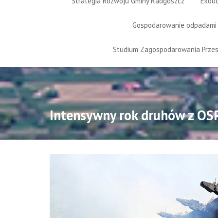
Strategia Rozwoju Gminy Radgoszcz
Ekod
Gospodarowanie odpadami
Studium Zagospodarowania Prze
Intensywny rok druhów z OS