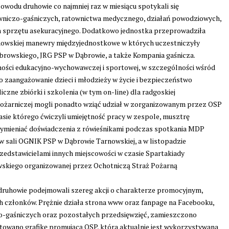
powodu druhowie co najmniej raz w miesiącu spotykali się
owniczo-gaśniczych, ratownictwa medycznego, działań powodziowych,
sprzętu asekuracyjnego. Dodatkowo jednostka przeprowadziła
owskiej manewry międzyjednostkowe w których uczestniczyły
browskiego, JRG PSP w Dąbrowie, a także Kompania gaśnicza.
lności edukacyjno-wychowawczej i sportowej, w szczególności wśród
ło zaangażowanie dzieci i młodzieży w życie i bezpieczeństwo
czne zbiórki i szkolenia (w tym on-line) dla radgoskiej
ożarniczej mogli ponadto wziąć udział w zorganizowanym przez OSP
ie którego ćwiczyli umiejętność pracy w zespole, musztrę
wymieniać doświadczenia z rówieśnikami podczas spotkania MDP
 w sali OGNIK PSP w Dąbrowie Tarnowskiej, a w listopadzie
edstawicielami innych miejscowości w czasie Spartakiady
skiego organizowanej przez Ochotniczą Straż Pożarną
druhowie podejmowali szereg akcji o charakterze promocyjnym,
h członków. Prężnie działa strona www oraz fanpage na Facebooku,
iczo-gaśniczych oraz pozostałych przedsięwzięć, zamieszczono
owano grafikę promującą OSP, która aktualnie jest wykorzystywana