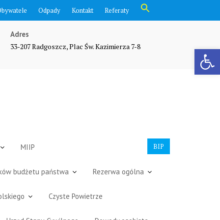
Search
Obywatele
Odpady
Kontakt
Referaty
for:
Search Button
Adres
33-207 Radgoszcz, Plac Św. Kazimierza 7-8
Otwórz pasek narzędzi
BIP
MIIP
dków budżetu państwa
Rezerwa ogólna
olskiego
Czyste Powietrze