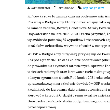
Administrator
aktualności
osp radgoszcz
Końcówka roku to zawsze czas na podsumowania. Anali
Pożarnej w Radgoszczy, którzy przez kolejny rok – op
w ramach zadania „Rozwój Ochotniczej Straży Pożar
Obywatelskich na lata 2018-2030. Trzeba przyznać, ż
wyjazdów do pożarów, 35 wypadków i miejscowych za
strażaków-ochotników wzywano również w zastępstw
W OSP w Radgoszczy dużą wagę przywiązuje do kwest
Rozpoczęte w 2020 roku szkolenie podstawowe (obejmu
do prowadzenia czynności ratowniczych, sprawne i b
w sieciach radiowych oraz kierowanie ruchem drogow
zdanym egzaminem 6 osób. Pod koniec 2021 roku szkol
sprawozdawczym na szkolenie dowódców OSP wysłany
kwalifikacje do kierowania działaniami ratowniczymi
kierowców kategorii C, dzięki czemu wyraźnie zwiększ
Dwie osoby ukończyły studia podyplomowe, podnosząc
przeciwpożarowej.