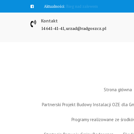
Skip
Aktualności:
Zawyją syreny
to
content
Kontakt
14 641-41-41, urzad@radgoszcz.pl
Strona główna
Partnerski Projekt Budowy Instalacji OZE dla 
Programy realizowane ze środk