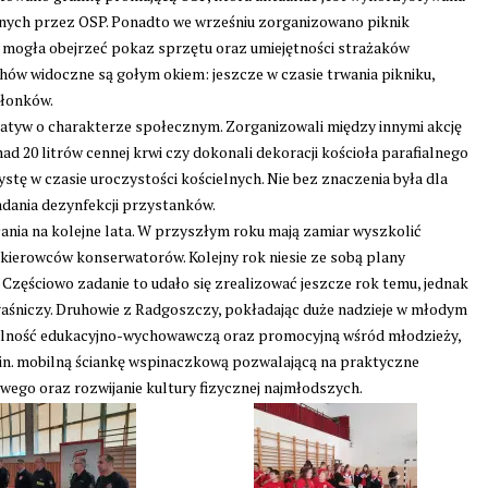
onych przez OSP. Ponadto we wrześniu zorganizowano piknik
mogła obejrzeć pokaz sprzętu oraz umiejętności strażaków
hów widoczne są gołym okiem: jeszcze w czasie trwania pikniku,
złonków.
cjatyw o charakterze społecznym. Zorganizowali między innymi akcję
d 20 litrów cennej krwi czy dokonali dekoracji kościoła parafialnego
stę w czasie uroczystości kościelnych. Nie bez znaczenia była dla
zadania dezynfekcji przystanków.
ałania na kolejne lata. W przyszłym roku mają zamiar wyszkolić
ierowców konserwatorów. Kolejny rok niesie ze sobą plany
Częściowo zadanie to udało się zrealizować jeszcze rok temu, jednak
aśniczy. Druhowie z Radgoszczy, pokładając duże nadzieje w młodym
łalność edukacyjno-wychowawczą oraz promocyjną wśród młodzieży,
m.in. mobilną ściankę wspinaczkową pozwalającą na praktyczne
ego oraz rozwijanie kultury fizycznej najmłodszych.