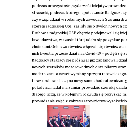
podczas uroczystości, wydarzeń i inicjatyw prowadz
strażacki, podczas którego społeczność Radgoszczy 
czy wziąć udział w rodzinnych zawodach. Starania dru
szeregi radgoskiej OSP zasiliły się o dwóch nowych c
Druhowie radgoskiej OSP chętnie podejmowali się ini
krwiodawstwa, w czasie której udało się pozyskać pona
choinkami. Ochoczo również włączali się również w asy
nich kwestia przeciwdziałania Covid-19 – podjęli się 
Radgoscy strażacy nie próżnują i już zaplanowali dzi
nowych sterników motorowodnych oraz pilarzy oraz k
modernizacji, a nawet wymiany sprzętu ratowniczego. 
teraz druhowie liczą na nowy samochód ratowniczo-g
pokoleniu, nadal ma zamiar prowadzić szeroką dzia
dlatego liczą, że w kolejnym roku uda się pozyskać 
prowadzenie zajęć z zakresu ratownictwa wysokościow