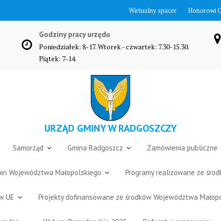
Wirtualny spacer
Honorowi 
Godziny pracy urzędu
Poniedziałek: 8-17. Wtorek - czwartek: 7.30-15.30.
Piątek: 7-14.
URZĄD GMINY W RADGOSZCZY
Samorząd
Gmina Radgoszcz
Zamówienia publiczne
Gmin Województwa Małopolskiego
Programy realizowane ze śro
ów UE
Projekty dofinansowane ze środków Województwa Małop