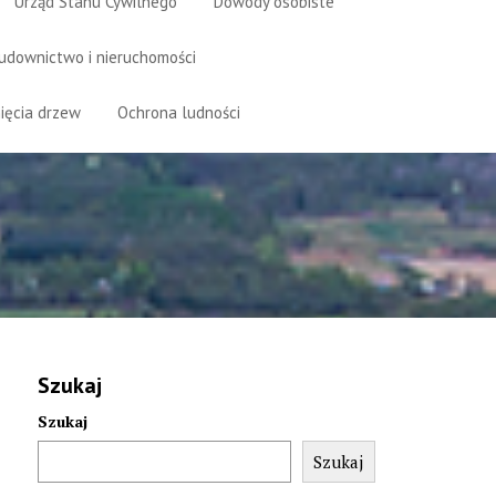
Urząd Stanu Cywilnego
Dowody osobiste
udownictwo i nieruchomości
ięcia drzew
Ochrona ludności
Szukaj
Szukaj
Szukaj