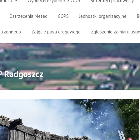
oradca
Wybory Prezydenckie 2025
Referaty i pracownicy
Ostrzeżenia Meteo
GOPS
Jednostki organizacyjne
B
strzennego
Zajęcie pasa drogowego
Zgłoszenie zamiaru usun
P Radgoszcz