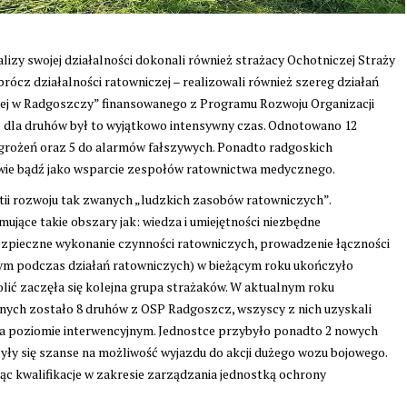
zy swojej działalności dokonali również strażacy Ochotniczej Straży
rócz działalności ratowniczej – realizowali również szereg działań
nej w Radgoszczy” finansowanego z Programu Rozwoju Organizacji
e dla druhów był to wyjątkowo intensywny czas. Odnotowano 12
grożeń oraz 5 do alarmów fałszywych. Ponadto radgoskich
ie bądź jako wsparcie zespołów ratownictwa medycznego.
ii rozwoju tak zwanych „ludzkich zasobów ratowniczych”.
jące takie obszary jak: wiedza i umiejętności niezbędne
ezpieczne wykonanie czynności ratowniczych, prowadzenie łączności
ym podczas działań ratowniczych) w bieżącym roku ukończyło
ić zaczęła się kolejna grupa strażaków. W aktualnym roku
ch zostało 8 druhów z OSP Radgoszcz, wszyscy z nich uzyskali
 na poziomie interwencyjnym. Jednostce przybyło ponadto 2 nowych
yły się szanse na możliwość wyjazdu do akcji dużego wozu bojowego.
 kwalifikacje w zakresie zarządzania jednostką ochrony