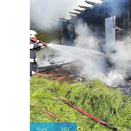
30
gru
2021