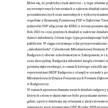
Mówi się, że praktyka czyni mistrza – z tego właśnie 
na wewnętrznych ćwiczeniach z zakresu działań rat
poszukiwawczych oraz nawodnych z wykorzystaniem 
wspólnie z Komendą Powiatową PSP w Dąbrowie Tarn
jednostki OSP włączone do KSRG z terenu powiatu dą
Rok 2021 to czas prężnych działań w zakresie działa
dzieci i młodzieży. Celem tego typu przedsięwzięć by
publiczne. W ciągu ostatniego roku przeprowadzono li
„młodzieżówki”. Członkowie Młodzieżowej Drużyny P
Radgoszcz obozie szkoleniowym w Zakopanem, w czas
oraz dyscyplinę. Radgoska młodzież mogła również 
powiatu dąbrowskiego, w ramach którego szkolili się
reprezentanci MDP Radgoszcz stanęli w szranki z prz
Młodzieżowych Drużyn Pożarniczych Powiatu Dąbrow
w Radgoszczy.
W ramach upowszechniania swoich działań radgoscy 
których celem w dużej mierze było pozyskanie nowyc
gdzie, oprócz dzielenia się relacjami z akcji ratown
najnowszy spot promocyjny OSP. W roku 2020 przygot