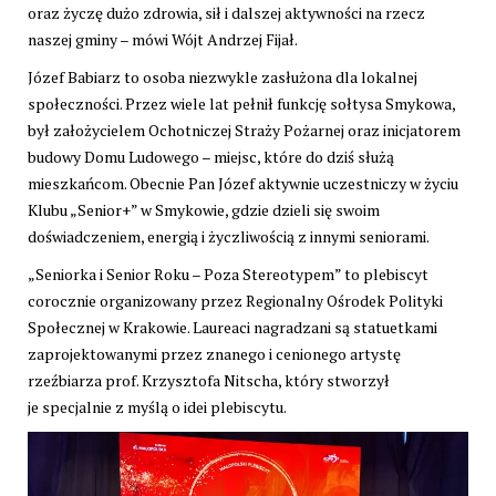
oraz życzę dużo zdrowia, sił i dalszej aktywności na rzecz
naszej gminy – mówi Wójt Andrzej Fijał.
Józef Babiarz to osoba niezwykle zasłużona dla lokalnej
społeczności. Przez wiele lat pełnił funkcję sołtysa Smykowa,
był założycielem Ochotniczej Straży Pożarnej oraz inicjatorem
budowy Domu Ludowego – miejsc, które do dziś służą
mieszkańcom. Obecnie Pan Józef aktywnie uczestniczy w życiu
Klubu „Senior+” w Smykowie, gdzie dzieli się swoim
doświadczeniem, energią i życzliwością z innymi seniorami.
„Seniorka i Senior Roku – Poza Stereotypem” to plebiscyt
corocznie organizowany przez Regionalny Ośrodek Polityki
Społecznej w Krakowie. Laureaci nagradzani są statuetkami
zaprojektowanymi przez znanego i cenionego artystę
rzeźbiarza prof. Krzysztofa Nitscha, który stworzył
je specjalnie z myślą o idei plebiscytu.