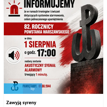
31
lip
Zawyją syreny