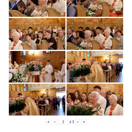
«
‹
z
3
›
»