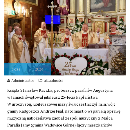
3
cze
2024
Administrator
aktualności
Ksiądz Stanisław Kaczka, proboszcz parafii św. Augustyna
w Jamach świętował jubileusz 25-lecia kapłaństwa.
W uroczystej, jubileuszowej mszy św. uczestniczył m.in. wójt
gminy Radgoszcz Andrzej Fijał, natomiast o wspaniałą oprawę
muzyczną nabożeństwa zadbał zespół muzyczny z Małca.
Parafia Jamy (gmina Wadowice Górne) łączy mieszkańców