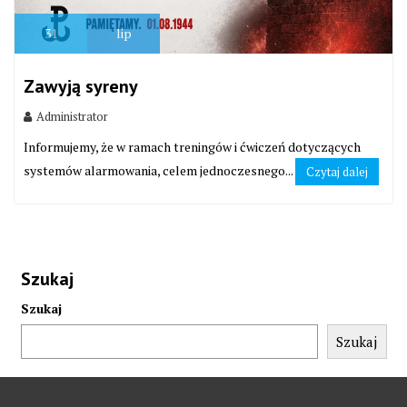
31
lip
Zawyją syreny
Administrator
Informujemy, że w ramach treningów i ćwiczeń dotyczących
systemów alarmowania, celem jednoczesnego...
Czytaj dalej
Szukaj
Szukaj
Szukaj