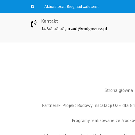
Skip
Aktualności:
Bieg nad zalewem
to
content
Kontakt
14 641-41-41, urzad@radgoszcz.pl
Strona główna
Partnerski Projekt Budowy Instalacji OZE dla 
Programy realizowane ze środk