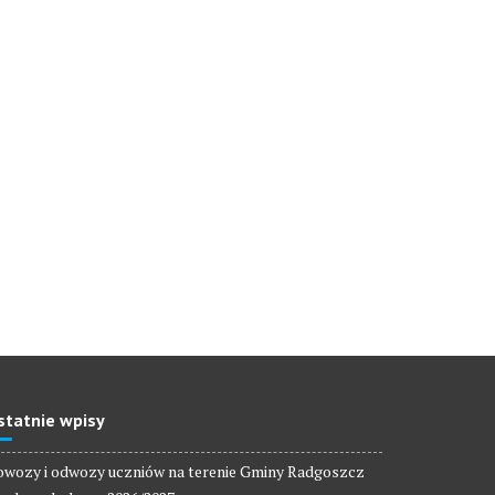
statnie wpisy
wozy i odwozy uczniów na terenie Gminy Radgoszcz