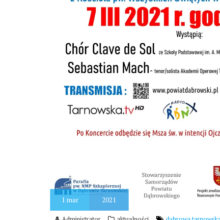
1
mar
2021
Administrator
aktualności
dąbrowa tarnowsk