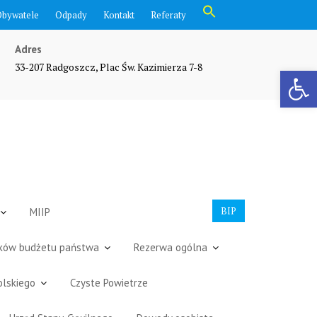
Search
Obywatele
Odpady
Kontakt
Referaty
for:
Search Button
Adres
33-207 Radgoszcz, Plac Św. Kazimierza 7-8
Otwórz pasek narzędzi
BIP
MIIP
dków budżetu państwa
Rezerwa ogólna
olskiego
Czyste Powietrze