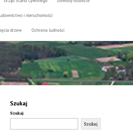
Urząd Stanu Cywilnego
Dowody osobiste
udownictwo i nieruchomości
ięcia drzew
Ochrona ludności
Szukaj
Szukaj
Szukaj