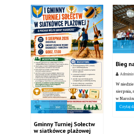
4
Bieg n
Adminis
W niedzie
sierpnia,
w Narożni
Czytaj d
4
sie
Gminny Turniej Sołectw
w siatkówce plażowej