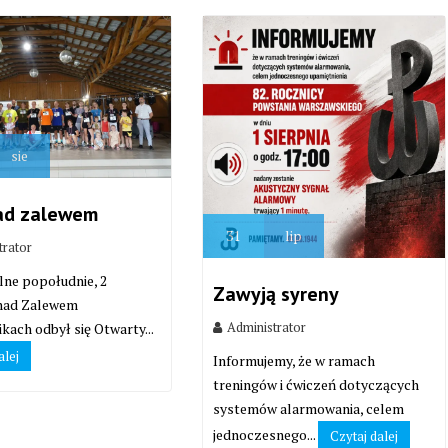
sie
ad zalewem
31
lip
trator
lne popołudnie, 2
Zawyją syreny
 nad Zalewem
Administrator
kach odbył się Otwarty...
alej
Informujemy, że w ramach
treningów i ćwiczeń dotyczących
systemów alarmowania, celem
jednoczesnego...
Czytaj dalej