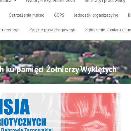
oradca
Wybory Prezydenckie 2025
Referaty i pracownicy
Ostrzeżenia Meteo
GOPS
Jednostki organizacyjne
B
strzennego
Zajęcie pasa drogowego
Zgłoszenie zamiaru usun
ch ku pamięci Żołnierzy Wyklętych