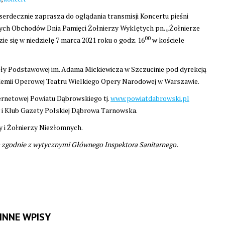
decznie zaprasza do oglądania transmisji Koncertu pieśni
ch Obchodów Dnia Pamięci Żołnierzy Wyklętych pn. „Żołnierze
00
e się w niedzielę 7 marca 2021 roku o godz. 16
w kościele
oły Podstawowej im. Adama Mickiewicza w Szczucinie pod dyrekcją
demii Operowej Teatru Wielkiego Opery Narodowej w Warszawie.
ernetowej Powiatu Dąbrowskiego tj.
www.powiatdabrowski.pl
i Klub Gazety Polskiej Dąbrowa Tarnowska.
ny i Żołnierzy Niezłomnych.
m zgodnie z wytycznymi Głównego Inspektora Sanitarnego.
INNE WPISY