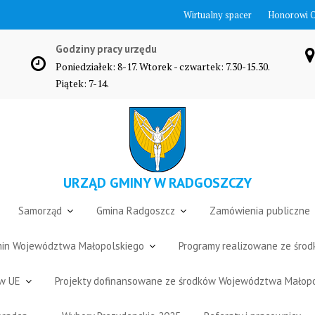
Wirtualny spacer
Honorowi 
Godziny pracy urzędu
Poniedziałek: 8-17. Wtorek - czwartek: 7.30-15.30.
Piątek: 7-14.
URZĄD GMINY W RADGOSZCZY
Samorząd
Gmina Radgoszcz
Zamówienia publiczne
Gmin Województwa Małopolskiego
Programy realizowane ze śro
ów UE
Projekty dofinansowane ze środków Województwa Małop