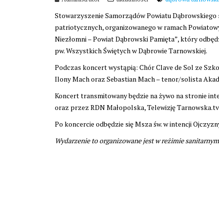
Stowarzyszenie Samorządów Powiatu Dąbrowskiego ser
patriotycznych, organizowanego w ramach Powiatowy
Niezłomni – Powiat Dąbrowski Pamięta”, który odbędzi
pw. Wszystkich Świętych w Dąbrowie Tarnowskiej.
Podczas koncert wystąpią: Chór Clave de Sol ze Szk
Ilony Mach oraz Sebastian Mach – tenor/solista Aka
Koncert transmitowany będzie na żywo na stronie int
oraz przez RDN Małopolska, Telewizję Tarnowska.tv 
Po koncercie odbędzie się Msza św. w intencji Ojczyz
Wydarzenie to organizowane jest w reżimie sanitarny