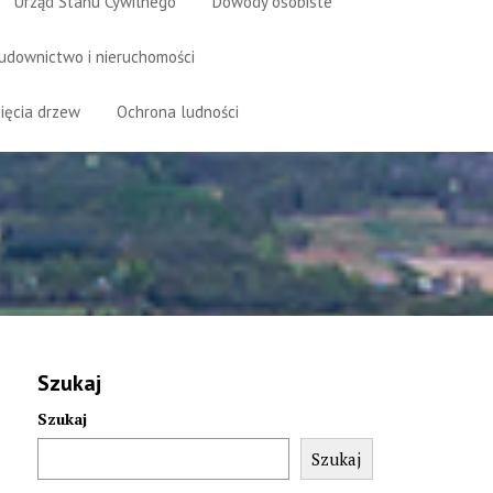
Urząd Stanu Cywilnego
Dowody osobiste
udownictwo i nieruchomości
ięcia drzew
Ochrona ludności
Szukaj
Szukaj
Szukaj