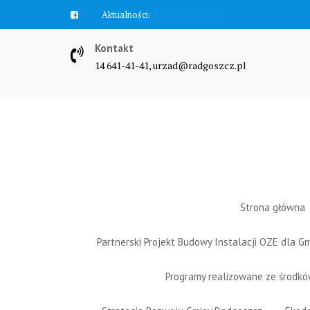
Skip
Aktualności:
Zawyją syreny
to
content
Kontakt
14 641-41-41, urzad@radgoszcz.pl
Strona główna
Partnerski Projekt Budowy Instalacji OZE dla 
Programy realizowane ze środk