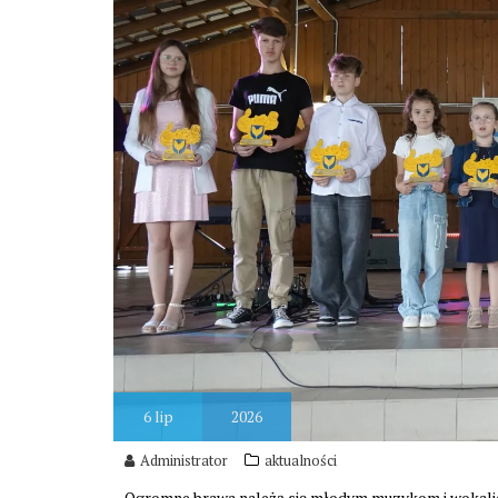
6
lip
2026
Administrator
aktualności
Ogromne brawa należą się młodym muzykom i wokalist