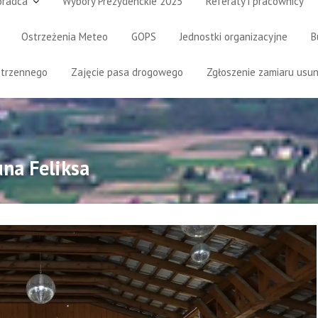
oradca
Wybory Prezydenckie 2025
Referaty i pracownicy
Ostrzeżenia Meteo
GOPS
Jednostki organizacyjne
B
strzennego
Zajęcie pasa drogowego
Zgłoszenie zamiaru usun
una Feliksa