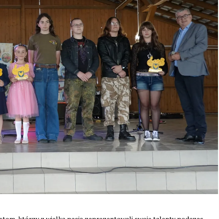
om, którzy z wielką pasją zaprezentowali swoje talenty podczas