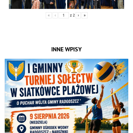
«
‹
z
2
›
»
INNE WPISY