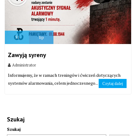
31
lip
Zawyją syreny
Administrator
Informujemy, że w ramach treningów i ćwiczeń dotyczących
systemów alarmowania, celem jednoczesnego...
Czytaj dalej
Szukaj
Szukaj