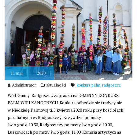
11
mar
2020
,
Administrator
aktualności
konkurs palm
radgoszcz
Wójt Gminy Radgoszcz zaprasza na: GMINNY KONKURS
PALM WIELKANOCNYCH. Konkurs odbędzie się tradycyjnie
w Niedzielę Palmową tj. 5 kwietnia 2020 roku przy kościołach
parafialnych w: Radgoszczy-Krzywdzie po mszy
św. o godz. 10.30, Radgoszczy po mszy św. o godz. 10.00,
Luszowicach po mszy św. o godz. 11.00. Komisja artystyczna