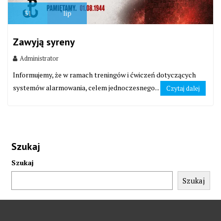
31
lip
Zawyją syreny
Administrator
Informujemy, że w ramach treningów i ćwiczeń dotyczących
systemów alarmowania, celem jednoczesnego...
Czytaj dalej
Szukaj
Szukaj
Szukaj