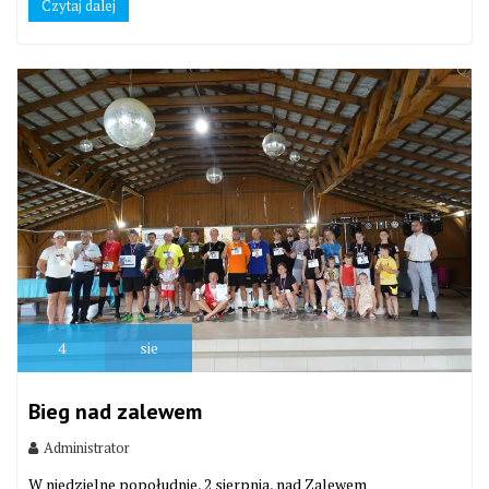
Czytaj dalej
4
sie
Bieg nad zalewem
Administrator
W niedzielne popołudnie, 2 sierpnia, nad Zalewem