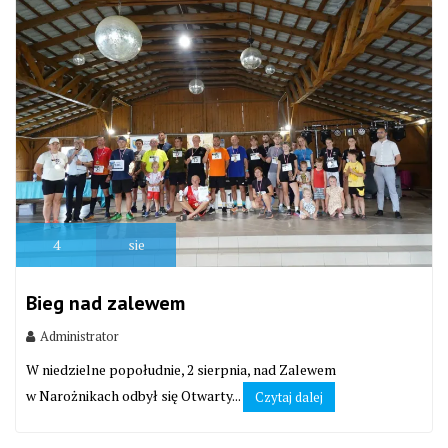
4
sie
Bieg nad zalewem
Administrator
W niedzielne popołudnie, 2 sierpnia, nad Zalewem
w Narożnikach odbył się Otwarty...
Czytaj dalej