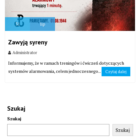
31
lip
Zawyją syreny
Administrator
Informujemy, że w ramach treningów i ćwiczeń dotyczących
systemów alarmowania, celem jednoczesnego...
Czytaj dalej
Szukaj
Szukaj
Szukaj