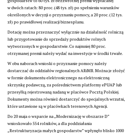
gospodarstw to 60 tys. zł bezzwrotnej premii wypłacanej
w dwóch ratach: 80 proc. (48 tys. zł) po spełnieniu warunków
określonych w decyzji o przyznaniu pomocy, a 20 proc. (12 tys.
zł) po prawidłowej realizacji biznesplanu.
Dotację można przeznaczyć wyłącznie na działalność rolniczą
lub przygotowanie do sprzedaży produktów rolnych
wytworzonych w gospodarstwie. Co najmniej 80 proc.
otrzymanej premii należy wydać na inwestycje w środki trwałe.
W obu naborach wnioski o przyznanie pomocy należy
dostarczać do oddziałów regionalnych ARiMR. Można je złożyć
w formie dokumentu elektronicznego na elektroniczną
skrzynkę podawczą, za pośrednictwem platformy ePUAP lub
przesyłką rejestrowaną nadaną w placówce Pocztą Polskiej.
Dokumenty można również dostarczyć do specjalnych wrzutni,
które ustawione są w placówkach terenowych Agencji.
Do 20 maja o wsparcie na „Modernizację w obszarze D”
wnioskowało 554 rolników, a dla poddziałania
„Restrukturyzacja małych gospodarstw” wpłynęło blisko 1000