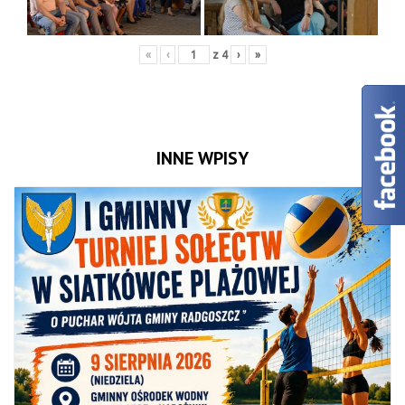
«
‹
z
4
›
»
INNE WPISY