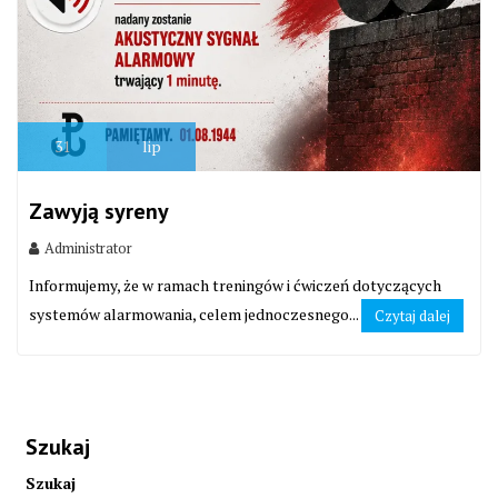
31
lip
Zawyją syreny
Administrator
Informujemy, że w ramach treningów i ćwiczeń dotyczących
systemów alarmowania, celem jednoczesnego...
Czytaj dalej
Szukaj
Szukaj