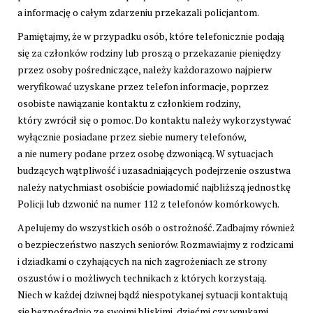
a informację o całym zdarzeniu przekazali policjantom.
Pamiętajmy, że w przypadku osób, które telefonicznie podają
się za członków rodziny lub proszą o przekazanie pieniędzy
przez osoby pośredniczące, należy każdorazowo najpierw
weryfikować uzyskane przez telefon informacje, poprzez
osobiste nawiązanie kontaktu z członkiem rodziny,
który zwrócił się o pomoc. Do kontaktu należy wykorzystywać
wyłącznie posiadane przez siebie numery telefonów,
a nie numery podane przez osobę dzwoniącą. W sytuacjach
budzących wątpliwość i uzasadniających podejrzenie oszustwa
należy natychmiast osobiście powiadomić najbliższą jednostkę
Policji lub dzwonić na numer 112 z telefonów komórkowych.
Apelujemy do wszystkich osób o ostrożność. Zadbajmy również
o bezpieczeństwo naszych seniorów. Rozmawiajmy z rodzicami
i dziadkami o czyhających na nich zagrożeniach ze strony
oszustów i o możliwych technikach z których korzystają.
Niech w każdej dziwnej bądź niespotykanej sytuacji kontaktują
się bezpośrednio ze swoimi bliskimi, dziećmi czy wnukami.