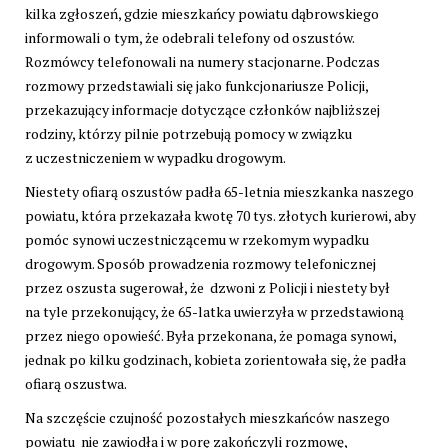
kilka zgłoszeń, gdzie mieszkańcy powiatu dąbrowskiego
informowali o tym, że odebrali telefony od oszustów.
Rozmówcy telefonowali na numery stacjonarne. Podczas
rozmowy przedstawiali się jako funkcjonariusze Policji,
przekazujący informacje dotyczące członków najbliższej
rodziny, którzy pilnie potrzebują pomocy w związku
z uczestniczeniem w wypadku drogowym.
Niestety ofiarą oszustów padła 65-letnia mieszkanka naszego
powiatu, która przekazała kwotę 70 tys. złotych kurierowi, aby
pomóc synowi uczestniczącemu w rzekomym wypadku
drogowym. Sposób prowadzenia rozmowy telefonicznej
przez oszusta sugerował, że dzwoni z Policji i niestety był
na tyle przekonujący, że 65-latka uwierzyła w przedstawioną
przez niego opowieść. Była przekonana, że pomaga synowi,
jednak po kilku godzinach, kobieta zorientowała się, że padła
ofiarą oszustwa.
Na szczęście czujność pozostałych mieszkańców naszego
powiatu nie zawiodła i w porę zakończyli rozmowę,