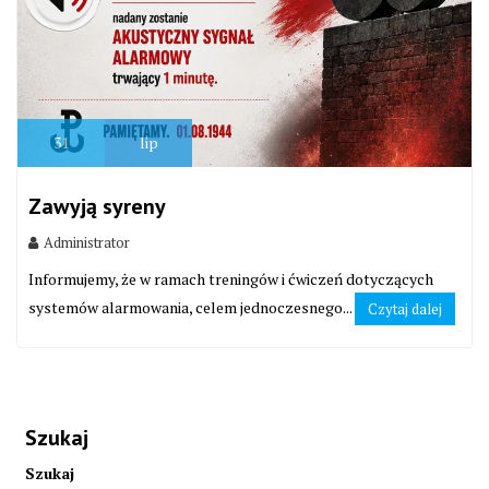
31
lip
Zawyją syreny
Administrator
Informujemy, że w ramach treningów i ćwiczeń dotyczących
systemów alarmowania, celem jednoczesnego...
Czytaj dalej
Szukaj
Szukaj