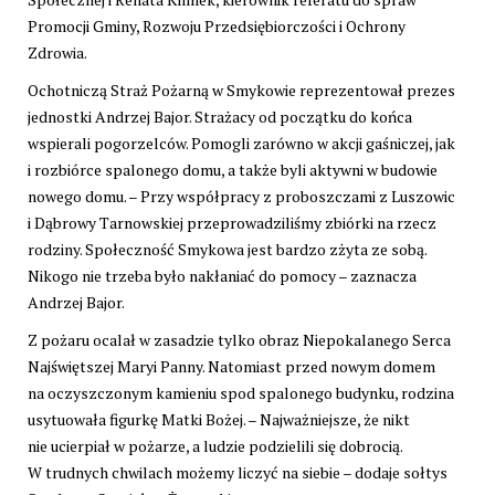
Promocji Gminy, Rozwoju Przedsiębiorczości i Ochrony
Zdrowia.
Ochotniczą Straż Pożarną w Smykowie reprezentował prezes
jednostki Andrzej Bajor. Strażacy od początku do końca
wspierali pogorzelców. Pomogli zarówno w akcji gaśniczej, jak
i rozbiórce spalonego domu, a także byli aktywni w budowie
nowego domu. – Przy współpracy z proboszczami z Luszowic
i Dąbrowy Tarnowskiej przeprowadziliśmy zbiórki na rzecz
rodziny. Społeczność Smykowa jest bardzo zżyta ze sobą.
Nikogo nie trzeba było nakłaniać do pomocy – zaznacza
Andrzej Bajor.
Z pożaru ocalał w zasadzie tylko obraz Niepokalanego Serca
Najświętszej Maryi Panny. Natomiast przed nowym domem
na oczyszczonym kamieniu spod spalonego budynku, rodzina
usytuowała figurkę Matki Bożej. – Najważniejsze, że nikt
nie ucierpiał w pożarze, a ludzie podzielili się dobrocią.
W trudnych chwilach możemy liczyć na siebie – dodaje sołtys