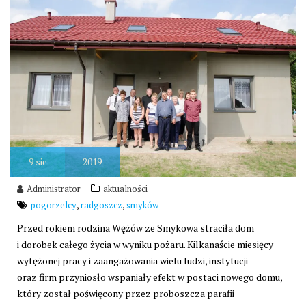
9
sie
2019
Administrator
aktualności
,
,
pogorzelcy
radgoszcz
smyków
Przed rokiem rodzina Wężów ze Smykowa straciła dom
i dorobek całego życia w wyniku pożaru. Kilkanaście miesięcy
wytężonej pracy i zaangażowania wielu ludzi, instytucji
oraz firm przyniosło wspaniały efekt w postaci nowego domu,
który został poświęcony przez proboszcza parafii