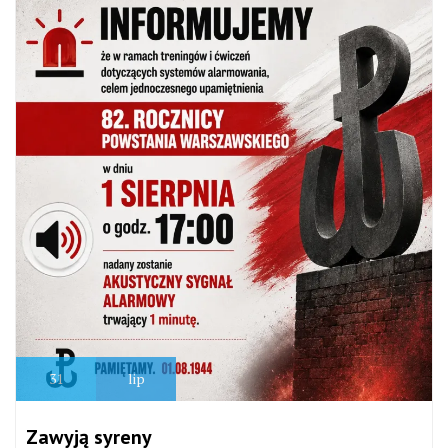
31
lip
Zawyją syreny