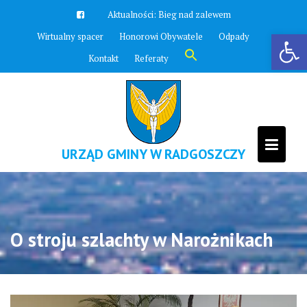
Skip
Aktualności:
Bieg nad zalewem
to
Otwórz pasek narzędzi
Wirtualny spacer
Honorowi Obywatele
Odpady
content
Search
Kontakt
Referaty
for:
Search Button
URZĄD GMINY W RADGOSZCZY
O stroju szlachty w Narożnikach