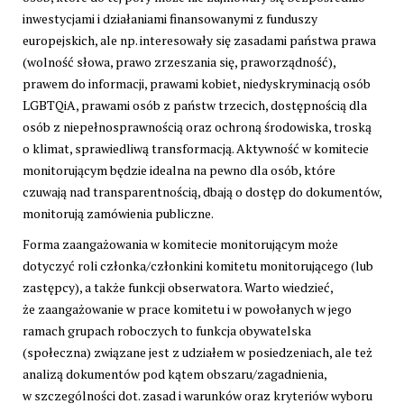
inwestycjami i działaniami finansowanymi z funduszy
europejskich, ale np. interesowały się zasadami państwa prawa
(wolność słowa, prawo zrzeszania się, praworządność),
prawem do informacji, prawami kobiet, niedyskryminacją osób
LGBTQiA, prawami osób z państw trzecich, dostępnością dla
osób z niepełnosprawnością oraz ochroną środowiska, troską
o klimat, sprawiedliwą transformacją. Aktywność w komitecie
monitorującym będzie idealna na pewno dla osób, które
czuwają nad transparentnością, dbają o dostęp do dokumentów,
monitorują zamówienia publiczne.
Forma zaangażowania w komitecie monitorującym może
dotyczyć roli członka/członkini komitetu monitorującego (lub
zastępcy), a także funkcji obserwatora. Warto wiedzieć,
że zaangażowanie w prace komitetu i w powołanych w jego
ramach grupach roboczych to funkcja obywatelska
(społeczna) związane jest z udziałem w posiedzeniach, ale też
analizą dokumentów pod kątem obszaru/zagadnienia,
w szczególności dot. zasad i warunków oraz kryteriów wyboru