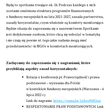
Będą to spotkania trwające ok. 1h. Podczas każdego z nich
zostanie omówiona struktura programów finansowanych
z funduszy europejskich na lata 2021-2027, zasada partnerstwa,
zasady horyzontalne, czym właściwie są komitety monitorujące.
Będzie okazja do zapoznania się z nazewnictwem. Spotkanie
jest dedykowane osobom, które chcą się wdrożyć w tematykę
i nie czują się pewnie nt. tego jakie zadania mogą mieć
przedstawiciele/-ki NGOs w komitetach monitorujących.
Zachęcamy do zapoznania się z nagraniami, które
przybliżają aspekty zasad horyzontalnych:
Relacja z konferencji pt. Praworządność i prawa
podstawowe – wyzwania dla Polski
w kontekście funduszy europejskich (Warszawa – 6
lipca 2022 r.)
Link do nagrania:
https://youtu.be/1zSoxWifGws
RESPEKTOWANIE PRAW PODSTAWOWYCH. Link