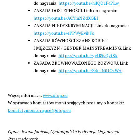
do nagrania:
https://youtu.be/hilQO1F4PLw
ZASADA DOSTĘPNOŚCI. Link do nagrania:
https://youtu.be/ACYmNZdXGEI
ZASADA NIEDYSKRYMINACJI. Link do nagrania:
https://youtu.be/ePPWyEvikFo
ZASADA RÓWNOŚCI SZANS KOBIET
I MĘŻCZYZN / GENDER MAINSTREAMING. Link
do nagrania:
https://youtu.be/gcU8jsQvtSk
ZASADA ZRÓWNOWAŻONEGO ROZWOJU. Link
do nagrania:
https://youtu.be/SdccNiHCzWA
Więcej informacji:
www.ofop.eu
W sprawach komitetów monitorujących prosimy o kontakt:
komitetymonitorujace@ofop.eu
Oprac. Iwona Janicka, Ogólnopolska Federacja Organizacji
Pozarządowych