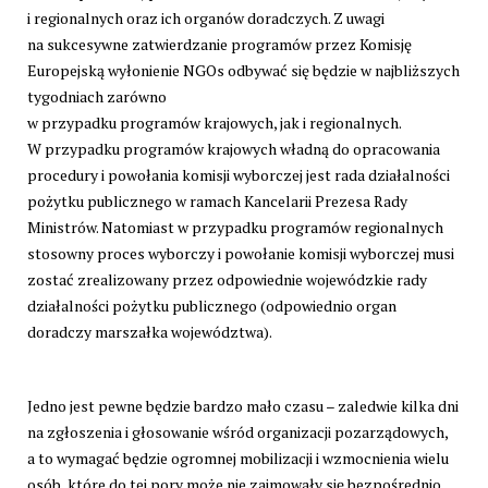
i regionalnych oraz ich organów doradczych. Z uwagi
na sukcesywne zatwierdzanie programów przez Komisję
Europejską wyłonienie NGOs odbywać się będzie w najbliższych
tygodniach zarówno
w przypadku programów krajowych, jak i regionalnych.
W przypadku programów krajowych władną do opracowania
procedury i powołania komisji wyborczej jest rada działalności
pożytku publicznego w ramach Kancelarii Prezesa Rady
Ministrów. Natomiast w przypadku programów regionalnych
stosowny proces wyborczy i powołanie komisji wyborczej musi
zostać zrealizowany przez odpowiednie wojewódzkie rady
działalności pożytku publicznego (odpowiednio organ
doradczy marszałka województwa).
Jedno jest pewne będzie bardzo mało czasu – zaledwie kilka dni
na zgłoszenia i głosowanie wśród organizacji pozarządowych,
a to wymagać będzie ogromnej mobilizacji i wzmocnienia wielu
osób, które do tej pory może nie zajmowały się bezpośrednio