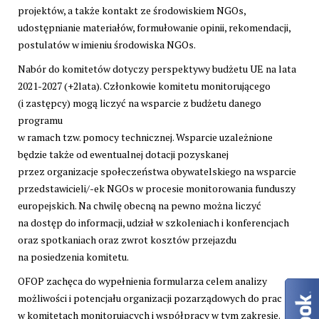
projektów, a także kontakt ze środowiskiem NGOs,
udostępnianie materiałów, formułowanie opinii, rekomendacji,
postulatów w imieniu środowiska NGOs.
Nabór do komitetów dotyczy perspektywy budżetu UE na lata
2021-2027 (+2lata). Członkowie komitetu monitorującego
(i zastępcy) mogą liczyć na wsparcie z budżetu danego
programu
w ramach tzw. pomocy technicznej. Wsparcie uzależnione
będzie także od ewentualnej dotacji pozyskanej
przez organizacje społeczeństwa obywatelskiego na wsparcie
przedstawicieli/-ek NGOs w procesie monitorowania funduszy
europejskich. Na chwilę obecną na pewno można liczyć
na dostęp do informacji, udział w szkoleniach i konferencjach
oraz spotkaniach oraz zwrot kosztów przejazdu
na posiedzenia komitetu.
OFOP zachęca do wypełnienia formularza celem analizy
możliwości i potencjału organizacji pozarządowych do prac
w komitetach monitorujących i współpracy w tym zakresie.