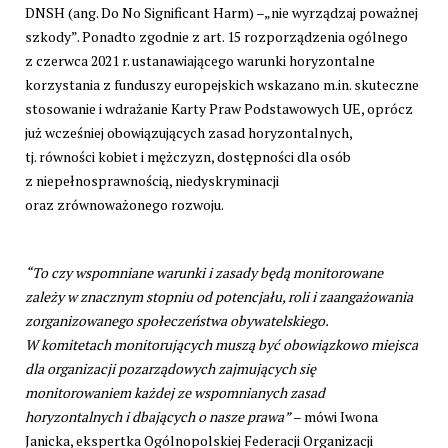
DNSH (ang. Do No Significant Harm) –„nie wyrządzaj poważnej
szkody”. Ponadto zgodnie z art. 15 rozporządzenia ogólnego
z czerwca 2021 r. ustanawiającego warunki horyzontalne
korzystania z funduszy europejskich wskazano m.in. skuteczne
stosowanie i wdrażanie Karty Praw Podstawowych UE, oprócz
już wcześniej obowiązujących zasad horyzontalnych,
tj. równości kobiet i mężczyzn, dostępności dla osób
z niepełnosprawnością, niedyskryminacji
oraz zrównoważonego rozwoju.
“To czy wspomniane warunki i zasady będą monitorowane
zależy w znacznym stopniu od potencjału, roli i zaangażowania
zorganizowanego społeczeństwa obywatelskiego.
W komitetach monitorujących muszą być obowiązkowo miejsca
dla organizacji pozarządowych zajmujących się
monitorowaniem każdej ze wspomnianych zasad
horyzontalnych i dbających o nasze prawa”
– mówi Iwona
Janicka, ekspertka Ogólnopolskiej Federacji Organizacji