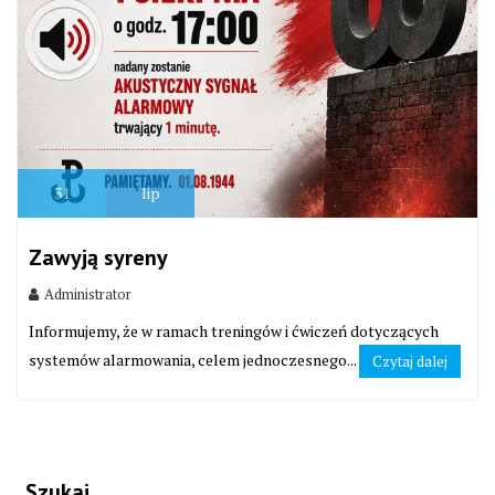
31
lip
Zawyją syreny
Administrator
Informujemy, że w ramach treningów i ćwiczeń dotyczących
systemów alarmowania, celem jednoczesnego...
Czytaj dalej
Szukaj