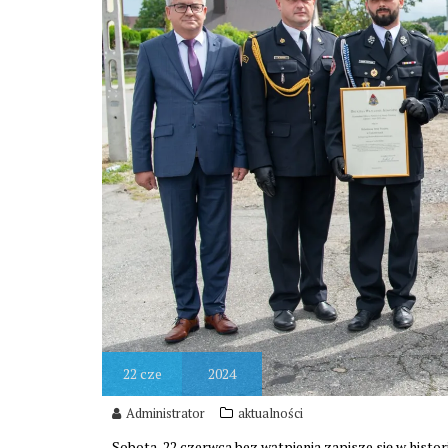
22
cze
2024
Administrator
aktualności
Sobota, 22 czerwca bez wątpienia zapisze się w histor