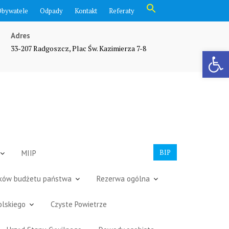
Search
Obywatele
Odpady
Kontakt
Referaty
for:
Search Button
Adres
33-207 Radgoszcz, Plac Św. Kazimierza 7-8
Otwórz pasek narzędzi
BIP
MIIP
dków budżetu państwa
Rezerwa ogólna
olskiego
Czyste Powietrze