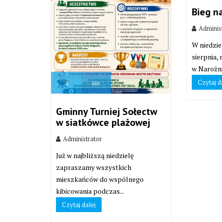
Bieg n
Adminis
W niedzie
sierpnia,
w Narożni
Czytaj d
4
sie
Gminny Turniej Sołectw
w siatkówce plażowej
Administrator
Już w najbliższą niedzielę
zapraszamy wszystkich
mieszkańców do wspólnego
kibicowania podczas...
Czytaj dalej