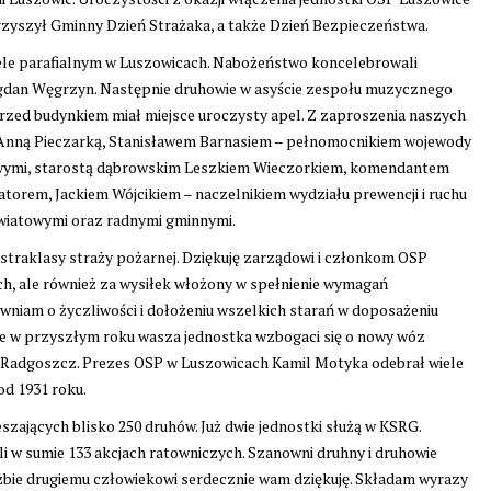
yszył Gminny Dzień Strażaka, a także Dzień Bezpieczeństwa.
iele parafialnym w Luszowicach. Nabożeństwo koncelebrowali
Bogdan Węgrzyn. Następnie druhowie w asyście zespołu muzycznego
rzed budynkiem miał miejsce uroczysty apel. Z zaproszenia naszych
eł Anną Pieczarką, Stanisławem Barnasiem – pełnomocnikiem wojewody
wymi, starostą dąbrowskim Leszkiem Wieczorkiem, komendantem
rem, Jackiem Wójcikiem – naczelnikiem wydziału prewencji i ruchu
wiatowymi oraz radnymi gminnymi.
straklasy straży pożarnej. Dziękuję zarządowi i członkom OSP
ch, ale również za wysiłek włożony w spełnienie wymagań
niam o życzliwości i dołożeniu wszelkich starań w doposażeniu
że w przyszłym roku wasza jednostka wzbogaci się o nowy wóz
ny Radgoszcz. Prezes OSP w Luszowicach Kamil Motyka odebrał wiele
od 1931 roku.
szających blisko 250 druhów. Już dwie jednostki służą w KSRG.
i w sumie 133 akcjach ratowniczych. Szanowni druhny i druhowie
łużbie drugiemu człowiekowi serdecznie wam dziękuję. Składam wyrazy