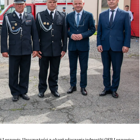
ii Luszowic. Uroczystości z okazji włączenia jednostki OSP Luszowice