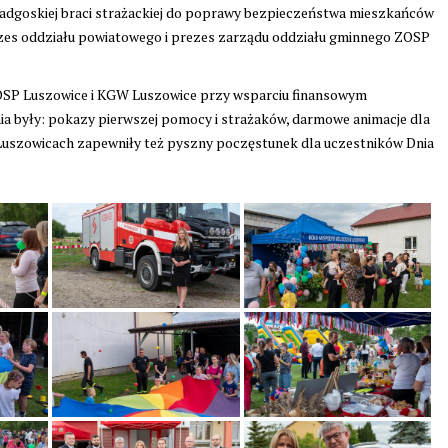
radgoskiej braci strażackiej do poprawy bezpieczeństwa mieszkańców
zes oddziału powiatowego i prezes zarządu oddziału gminnego ZOSP
OSP Luszowice i KGW Luszowice przy wsparciu finansowym
 były: pokazy pierwszej pomocy i strażaków, darmowe animacje dla
 Luszowicach zapewniły też pyszny poczęstunek dla uczestników Dnia