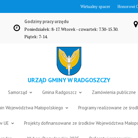
Wirtualny spacer
Honorowi 
Godziny pracy urzędu
Poniedziałek: 8-17. Wtorek - czwartek: 7.30-15.30.
Piątek: 7-14.
URZĄD GMINY W RADGOSZCZY
Samorząd
Gmina Radgoszcz
Zamówienia publiczne
Gmin Województwa Małopolskiego
Programy realizowane ze śro
ów UE
Projekty dofinansowane ze środków Województwa Małop