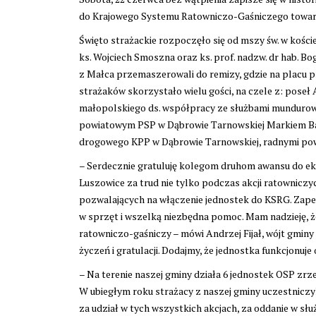
do Krajowego Systemu Ratowniczo-Gaśniczego towarz
Święto strażackie rozpoczęło się od mszy św. w kośc
ks. Wojciech Smoszna oraz ks. prof. nadzw. dr hab. 
z Małca przemaszerowali do remizy, gdzie na placu p
strażaków skorzystało wielu gości, na czele z: pos
małopolskiego ds. współpracy ze służbami munduro
powiatowym PSP w Dąbrowie Tarnowskiej Markiem Bato
drogowego KPP w Dąbrowie Tarnowskiej, radnymi po
– Serdecznie gratuluję kolegom druhom awansu do ek
Luszowice za trud nie tylko podczas akcji ratowniczy
pozwalających na włączenie jednostek do KSRG. Zapew
w sprzęt i wszelką niezbędna pomoc. Mam nadzieję, 
ratowniczo-gaśniczy – mówi Andrzej Fijał, wójt gmi
życzeń i gratulacji. Dodajmy, że jednostka funkcjonuje 
– Na terenie naszej gminy działa 6 jednostek OSP zrze
W ubiegłym roku strażacy z naszej gminy uczestniczyl
za udział w tych wszystkich akcjach, za oddanie w s