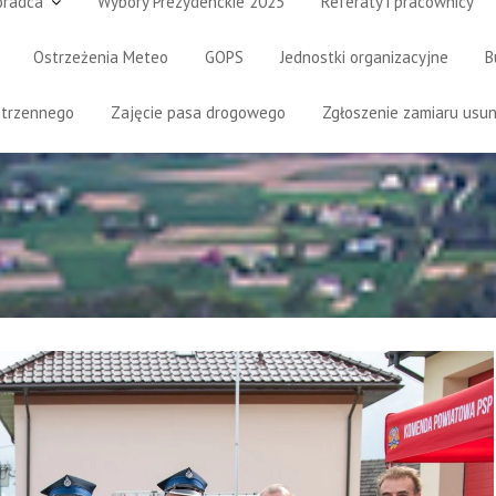
oradca
Wybory Prezydenckie 2025
Referaty i pracownicy
Ostrzeżenia Meteo
GOPS
Jednostki organizacyjne
B
strzennego
Zajęcie pasa drogowego
Zgłoszenie zamiaru usun