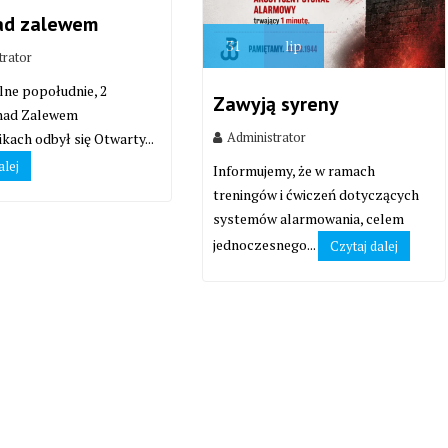
ad zalewem
31
lip
trator
lne popołudnie, 2
Zawyją syreny
 nad Zalewem
Administrator
kach odbył się Otwarty...
alej
Informujemy, że w ramach
treningów i ćwiczeń dotyczących
systemów alarmowania, celem
jednoczesnego...
Czytaj dalej