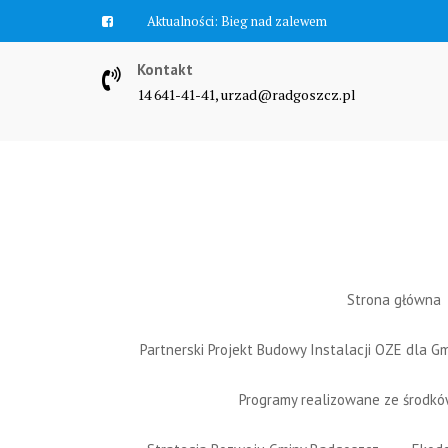
Skip
Aktualności:
Zawyją syreny
to
content
Kontakt
14 641-41-41, urzad@radgoszcz.pl
Strona główna
Partnerski Projekt Budowy Instalacji OZE dla 
Programy realizowane ze środk