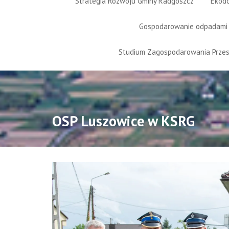
Strategia Rozwoju Gminy Radgoszcz
Ekod
Gospodarowanie odpadami
Studium Zagospodarowania Prze
OSP Luszowice w KSRG