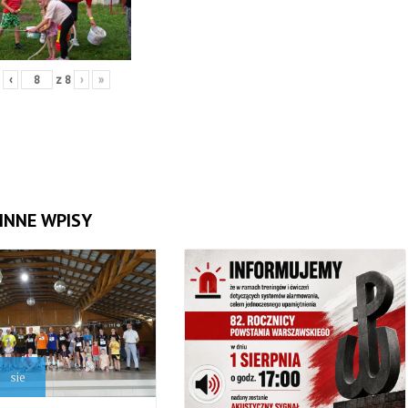
‹
z
8
›
»
INNE WPISY
sie