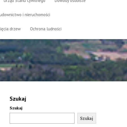
Urząd Stanu Cywilnego
Dowody osobiste
udownictwo i nieruchomości
ięcia drzew
Ochrona ludności
Szukaj
Szukaj
Szukaj