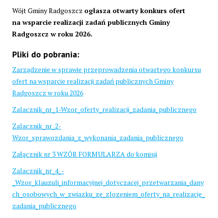
Wójt Gminy Radgoszcz
ogłasza otwarty konkurs ofert
na wsparcie realizacji zadań publicznych Gminy
Radgoszcz w roku 2026.
Pliki do pobrania:
Zarządzenie w sprawie przeprowadzenia otwartego konkursu
ofert na wsparcie realizacji zadań publicznych Gminy
Radgoszcz w roku 2026
Zalacznik_nr_1-Wzor_oferty_realizacji_zadania_publicznego
Zalacznik_nr_2-
Wzor_sprawozdania_z_wykonania_zadania_publicznego
Załącznik nr 3 WZÓR FORMULARZA do komisji
Zalacznik_nr_4_-
_Wzor_klauzuli_informacyjnej_dotyczacej_przetwarzania_dany
ch_osobowych_w_zwiazku_ze_zlozeniem_oferty_na_realizacje_
zadania_publicznego