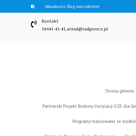
Skip
Aktualności:
Bieg nad zalewem
to
content
Kontakt
14 641-41-41, urzad@radgoszcz.pl
Strona główna
Partnerski Projekt Budowy Instalacji OZE dla 
Programy realizowane ze środk