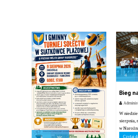
4
Bieg n
Adminis
W niedzie
sierpnia,
w Narożni
Czytaj d
4
sie