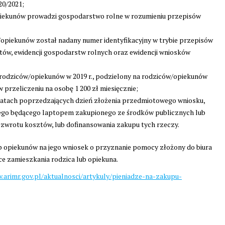
0/2021;
opiekunów prowadzi gospodarstwo rolne w rozumieniu przepisów
w/opiekunów został nadany numer identyfikacyjny w trybie przepisów
tów, ewidencji gospodarstw rolnych oraz ewidencji wniosków
rodziców/opiekunów w 2019 r., podzielony na rodziców/opiekunów
 w przeliczeniu na osobę 1 200 zł miesięcznie;
 latach poprzedzających dzień złożenia przedmiotowego wniosku,
ego będącego laptopem zakupionego ze środków publicznych lub
zwrotu kosztów, lub dofinansowania zakupu tych rzeczy.
 opiekunów na jego wniosek o przyznanie pomocy złożony do biura
e zamieszkania rodzica lub opiekuna.
.arimr.gov.pl/aktualnosci/artykuly/pieniadze-na-zakupu-