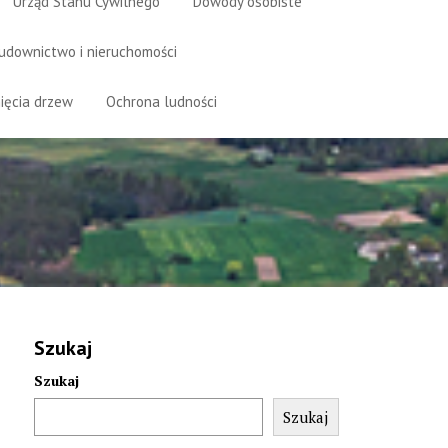
Urząd Stanu Cywilnego
Dowody osobiste
udownictwo i nieruchomości
ięcia drzew
Ochrona ludności
Szukaj
Szukaj
Szukaj