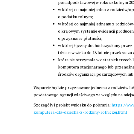
ponadpodstawowej w roku szkolnym 202
w której co najmniej jedno z rodziców/
o podatku rolnym;
w której co najmniej jednemu z rodzicó
o krajowym systemie ewidencji producen
o przyznanie płatności;
w której łączny dochód uzyskany przez 
i dzieci w wieku do 18 lat nie przekracza
która nie otrzymała w ostatnich trzech
komputera stacjonarnego lub przenośn
środków organizacji pozarządowych lub 
Wsparcie będzie przyznawane jednemu z rodziców lub
powiatowego Agencji właściwego ze względu na miejsc
Szczegóły i projekt wniosku do pobrania:
https://www
komputera-dla-dziecka-z-rodziny-rolniczej.html