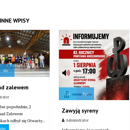
INNE WPISY
sie
ad zalewem
31
lip
trator
lne popołudnie, 2
Zawyją syreny
 nad Zalewem
Administrator
kach odbył się Otwarty...
alej
Informujemy, że w ramach