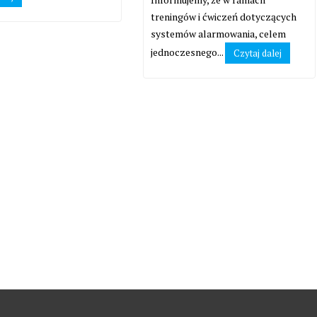
treningów i ćwiczeń dotyczących
systemów alarmowania, celem
jednoczesnego...
Czytaj dalej