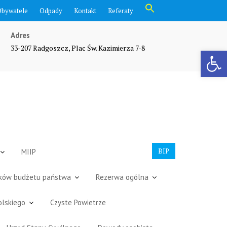
Search
Obywatele
Odpady
Kontakt
Referaty
for:
Search Button
Adres
33-207 Radgoszcz, Plac Św. Kazimierza 7-8
Otwórz pasek narzędzi
BIP
MIIP
dków budżetu państwa
Rezerwa ogólna
olskiego
Czyste Powietrze