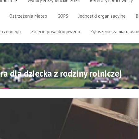
oradca
Wybory Prezydenckie 2025
Referaty i pracownicy
Ostrzeżenia Meteo
GOPS
Jednostki organizacyjne
B
strzennego
Zajęcie pasa drogowego
Zgłoszenie zamiaru usun
 dla dziecka z rodziny rolniczej