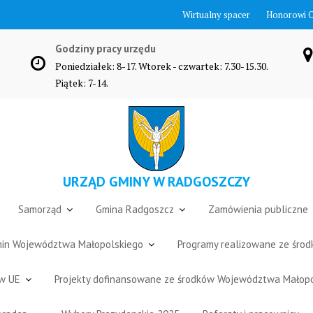
Wirtualny spacer
Honorowi 
Godziny pracy urzędu
Poniedziałek: 8-17. Wtorek - czwartek: 7.30-15.30.
Piątek: 7-14.
URZĄD GMINY W RADGOSZCZY
Samorząd
Gmina Radgoszcz
Zamówienia publiczne
Gmin Województwa Małopolskiego
Programy realizowane ze śro
ów UE
Projekty dofinansowane ze środków Województwa Małop