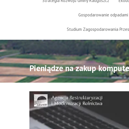
Strategia Rozwoju Gminy Radgoszcz
Ekod
Gospodarowanie odpadami
Studium Zagospodarowania Prze
Pieniądze na zakup komputera