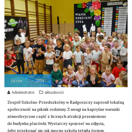
14
cze
2024
Administrator
aktualności
Zespół Szkolno-Przedszkolny w Radgoszczy zaprosił lokalną
społeczność na piknik rodzinny. Z uwagi na kapryśne warunki
atmosferyczne część z licznych atrakcji przeniesiono
do budynku placówki. Wystarczy spojrzeć na zdjęcia,
żeby przekonać się, jak mocno szkoła tętniła życiem.