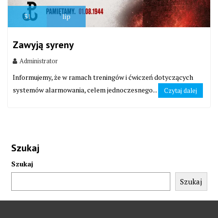
31
lip
Zawyją syreny
Administrator
Informujemy, że w ramach treningów i ćwiczeń dotyczących
systemów alarmowania, celem jednoczesnego...
Czytaj dalej
Szukaj
Szukaj
Szukaj