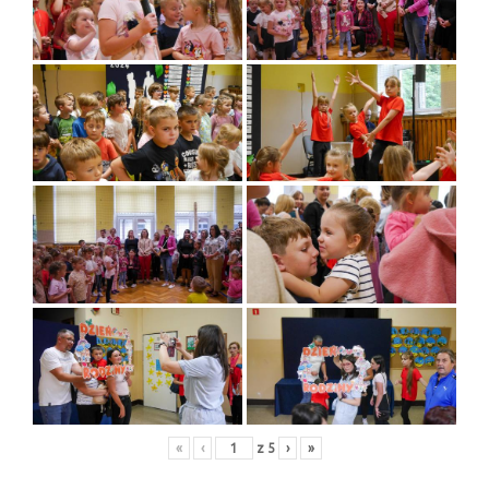
«
‹
z
5
›
»