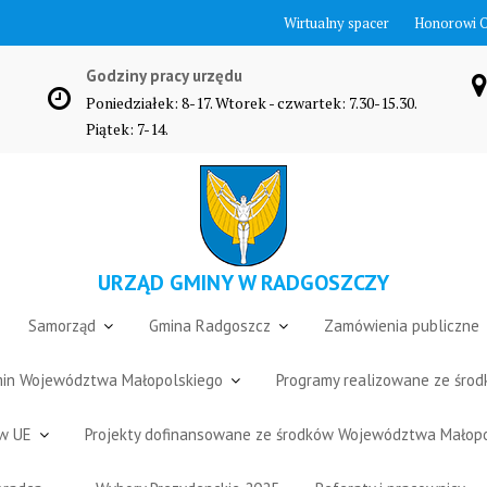
Wirtualny spacer
Honorowi 
Godziny pracy urzędu
Poniedziałek: 8-17. Wtorek - czwartek: 7.30-15.30.
Piątek: 7-14.
URZĄD GMINY W RADGOSZCZY
Samorząd
Gmina Radgoszcz
Zamówienia publiczne
Gmin Województwa Małopolskiego
Programy realizowane ze śro
ów UE
Projekty dofinansowane ze środków Województwa Małop