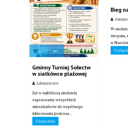
Bieg n
Adminis
W niedzie
sierpnia,
w Narożni
Czytaj d
4
sie
Gminny Turniej Sołectw
w siatkówce plażowej
Administrator
Już w najbliższą niedzielę
zapraszamy wszystkich
mieszkańców do wspólnego
kibicowania podczas...
Czytaj dalej