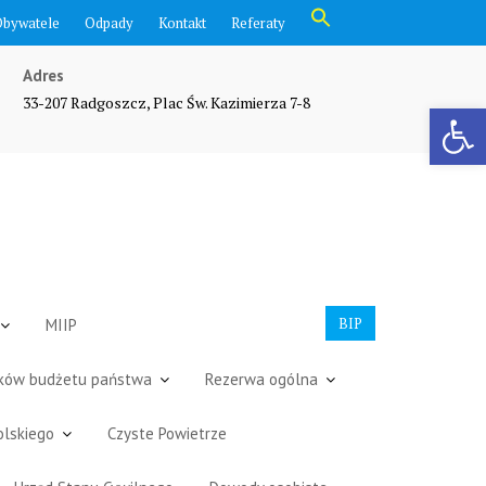
Search
Obywatele
Odpady
Kontakt
Referaty
for:
Search Button
Adres
33-207 Radgoszcz, Plac Św. Kazimierza 7-8
Otwórz pasek narzędzi
BIP
MIIP
dków budżetu państwa
Rezerwa ogólna
olskiego
Czyste Powietrze