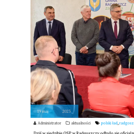
19
maj
2023
,
Administrator
aktualności
polski ład
radgosz
Dziś w siedzibie OSP w Radgoszczy odbyło się oficja