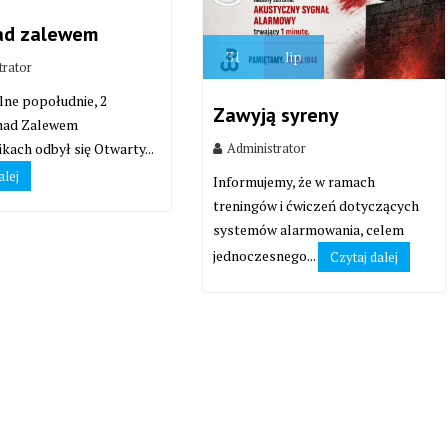
ad zalewem
31
lip
trator
lne popołudnie, 2
Zawyją syreny
 nad Zalewem
Administrator
kach odbył się Otwarty...
alej
Informujemy, że w ramach
treningów i ćwiczeń dotyczących
systemów alarmowania, celem
jednoczesnego...
Czytaj dalej