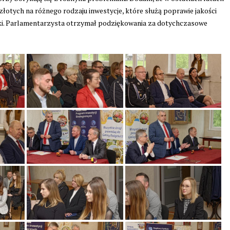
otych na różnego rodzaju inwestycje, które służą poprawie jakości
ki. Parlamentarzysta otrzymał podziękowania za dotychczasowe