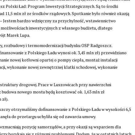
z Polski Ład: Program Inwestycji Strategicznych. Są to środki
d 11,5 mln zł ze środków rządowych. Spotkanie było również okazją
 – Jestem bardzo wdzięczny za przychylność, wstawiennictwo
 możliwościach inwestycyjnych z własnego budżetu, dlatego
wójt Marek Lupa.
wy, rozbudowy i termomodernizacji budynku OSP Radgoszcz.
finansowanie z Polskiego Ładu wynosi ok. 3,45 mln zł) przewidziano
onanie nowej kotłowni opartej o pompy ciepła, montaż instalacji
acji, wykonanie nowej zewnętrznej klatki schodowej, wykonanie
truktury drogowej. Prace w Luszowicach przy nawierzchni
raz budowa nowego mostu będą kosztować ok. 1,63 mln zł
 zł).
zczy otrzymaliśmy dofinansowanie z Polskiego Ładu w wysokości 6,5
tanęła do przetargu uchyliła się od zawarcia umowy.
wzmacniają pozycję samorządów, a przy okazji są wsparciem dla
rzy borykają się z różnymi problemami. Dodam, że w ostatnich latach