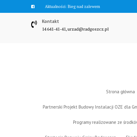
Skip
Aktualności:
Zawyją syreny
to
content
Kontakt
14 641-41-41, urzad@radgoszcz.pl
Strona główna
Partnerski Projekt Budowy Instalacji OZE dla 
Programy realizowane ze środk