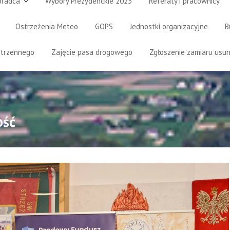
oradca
Wybory Prezydenckie 2025
Referaty i pracownicy
Ostrzeżenia Meteo
GOPS
Jednostki organizacyjne
B
strzennego
Zajęcie pasa drogowego
Zgłoszenie zamiaru usun
ość