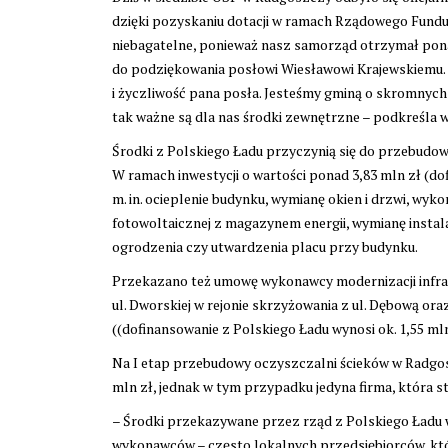
dzięki pozyskaniu dotacji w ramach Rządowego Fundus
niebagatelne, ponieważ nasz samorząd otrzymał pona
do podziękowania posłowi Wiesławowi Krajewskiemu.
i życzliwość pana posła. Jesteśmy gminą o skromnych
tak ważne są dla nas środki zewnętrzne – podkreśla 
Środki z Polskiego Ładu przyczynią się do przebudo
W ramach inwestycji o wartości ponad 3,83 mln zł (do
m. in. ocieplenie budynku, wymianę okien i drzwi, wyk
fotowoltaicznej z magazynem energii, wymianę instal
ogrodzenia czy utwardzenia placu przy budynku.
Przekazano też umowę wykonawcy modernizacji infras
ul. Dworskiej w rejonie skrzyżowania z ul. Dębową o
((dofinansowanie z Polskiego Ładu wynosi ok. 1,55 mln
Na I etap przebudowy oczyszczalni ścieków w Radgos
mln zł, jednak w tym przypadku jedyna firma, która s
– Środki przekazywane przez rząd z Polskiego Ładu 
wykonawców – często lokalnych przedsiębiorców, któ