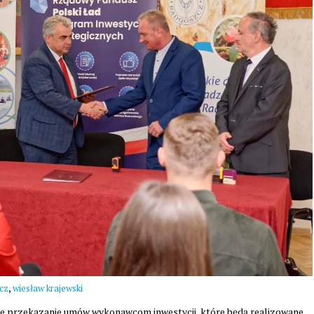
,
cz
wiesław krajewski
lne przekazanie umów wykonawcom inwestycji, które będą realizowane