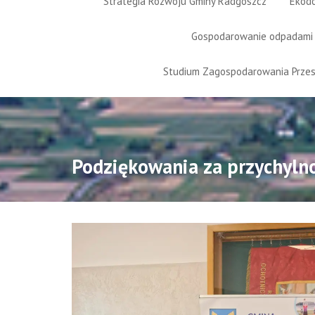
Strategia Rozwoju Gminy Radgoszcz
Ekod
Gospodarowanie odpadami
Studium Zagospodarowania Prze
Podziękowania za przychyln