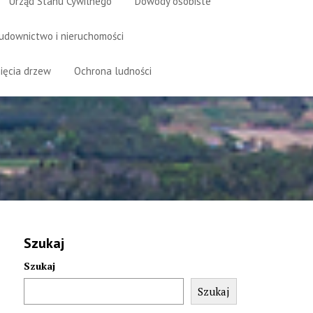
Urząd Stanu Cywilnego
Dowody osobiste
udownictwo i nieruchomości
ięcia drzew
Ochrona ludności
Szukaj
Szukaj
Szukaj