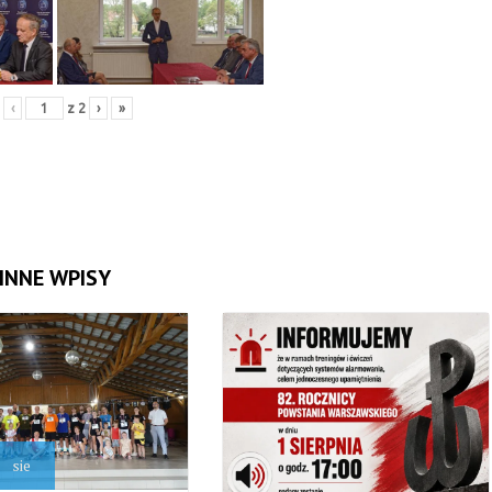
‹
z
2
›
»
INNE WPISY
sie