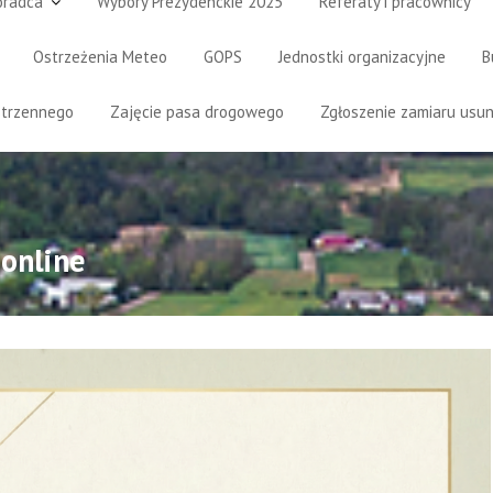
oradca
Wybory Prezydenckie 2025
Referaty i pracownicy
Ostrzeżenia Meteo
GOPS
Jednostki organizacyjne
B
strzennego
Zajęcie pasa drogowego
Zgłoszenie zamiaru usun
 online