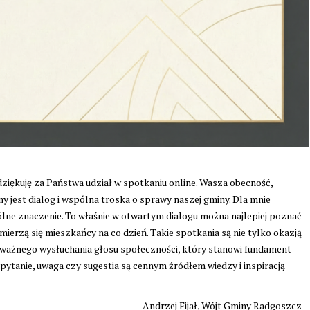
iękuję za Państwa udział w spotkaniu online. Wasza obecność,
 jest dialog i wspólna troska o sprawy naszej gminy. Dla mnie
e znaczenie. To właśnie w otwartym dialogu można najlepiej poznać
mierzą się mieszkańcy na co dzień. Takie spotkania są nie tylko okazją
uważnego wysłuchania głosu społeczności, który stanowi fundament
ytanie, uwaga czy sugestia są cennym źródłem wiedzy i inspiracją
Andrzej Fijał, Wójt Gminy Radgoszcz