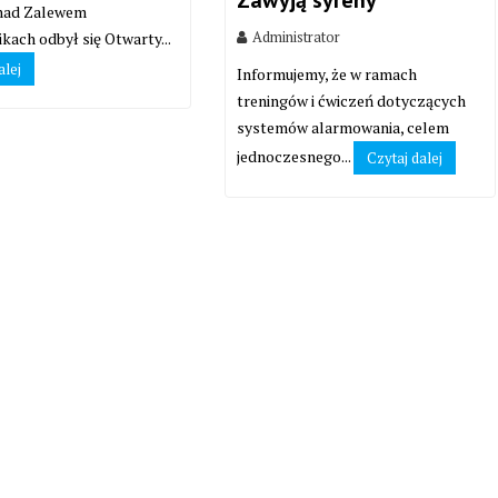
Zawyją syreny
 nad Zalewem
Administrator
kach odbył się Otwarty...
alej
Informujemy, że w ramach
treningów i ćwiczeń dotyczących
systemów alarmowania, celem
jednoczesnego...
Czytaj dalej