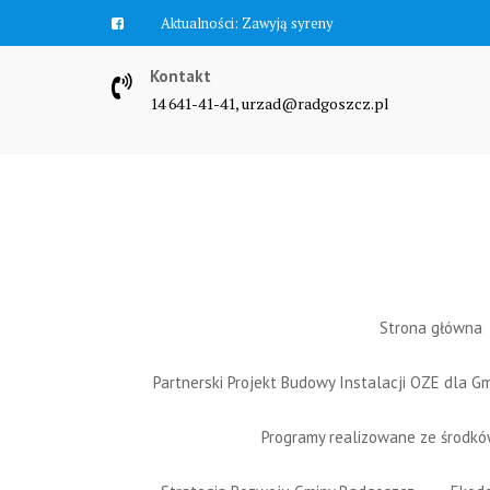
Skip
Aktualności:
Zawyją syreny
to
content
Kontakt
14 641-41-41, urzad@radgoszcz.pl
Strona główna
Partnerski Projekt Budowy Instalacji OZE dla 
Programy realizowane ze środk