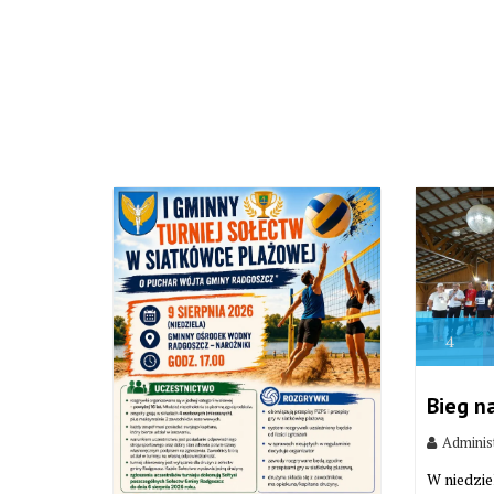
4
Bieg n
Adminis
W niedzie