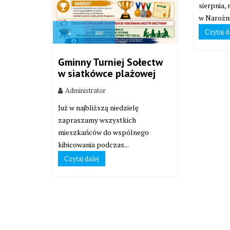
sierpnia,
w Narożni
Czytaj d
4
sie
Gminny Turniej Sołectw
w siatkówce plażowej
Administrator
Już w najbliższą niedzielę
zapraszamy wszystkich
mieszkańców do wspólnego
kibicowania podczas...
Czytaj dalej