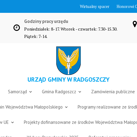
Wirtualny spacer
Honorowi 
Godziny pracy urzędu
Poniedziałek: 8-17. Wtorek - czwartek: 7.30-15.30.
Piątek: 7-14.
URZĄD GMINY W RADGOSZCZY
Samorząd
Gmina Radgoszcz
Zamówienia publiczne
Gmin Województwa Małopolskiego
Programy realizowane ze śro
ów UE
Projekty dofinansowane ze środków Województwa Małop