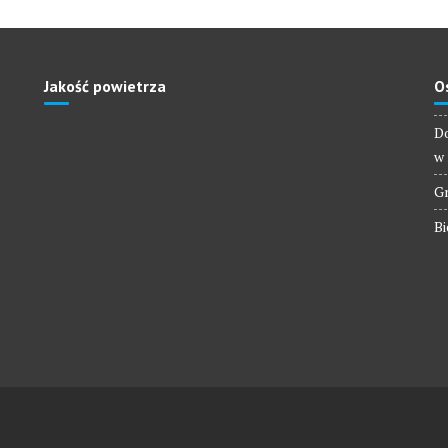
Jakość powietrza
O
Do
w 
Gm
Bi