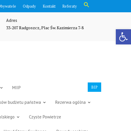
Search
Obywatele
Odpady
Kontakt
Referaty
for:
Search Button
Adres
33-207 Radgoszcz, Plac Św. Kazimierza 7-8
Otwórz pasek narzędzi
BIP
MIIP
dków budżetu państwa
Rezerwa ogólna
olskiego
Czyste Powietrze