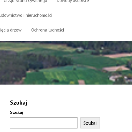
Urząd Stanu Cywilnego
Dowody osobiste
udownictwo i nieruchomości
ięcia drzew
Ochrona ludności
Szukaj
Szukaj
Szukaj