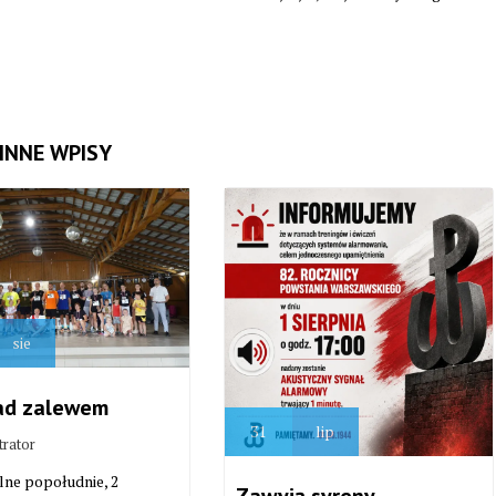
INNE WPISY
sie
ad zalewem
31
lip
trator
lne popołudnie, 2