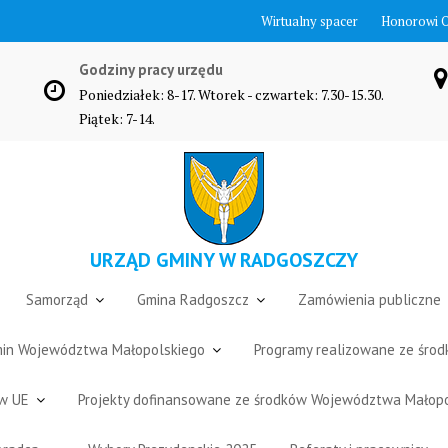
Wirtualny spacer
Honorowi 
Godziny pracy urzędu
Poniedziałek: 8-17. Wtorek - czwartek: 7.30-15.30.
Piątek: 7-14.
URZĄD GMINY W RADGOSZCZY
Samorząd
Gmina Radgoszcz
Zamówienia publiczne
Gmin Województwa Małopolskiego
Programy realizowane ze śro
ów UE
Projekty dofinansowane ze środków Województwa Małop