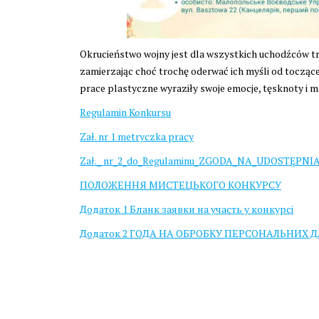
Okrucieństwo wojny jest dla wszystkich uchodźców t
zamierzając choć trochę oderwać ich myśli od tocząc
prace plastyczne wyraziły swoje emocje, tęsknoty i m
Regulamin Konkursu
Zał. nr 1 metryczka pracy
Zał._ nr_2_do_Regulaminu_ZGODA_NA_UDOSTĘPNIAN
ПОЛОЖЕННЯ МИСТЕЦЬКОГО КОНКУРСУ
Додаток 1 Бланк заявки на участь у конкурсі
Додаток 2 ГОДА НА ОБРОБКУ ПЕРСОНАЛЬНИХ 