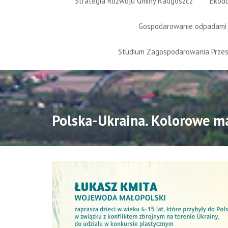
Strategia Rozwoju Gminy Radgoszcz
Ekod
Gospodarowanie odpadami
Studium Zagospodarowania Prze
Polska-Ukraina. Kolorowe m