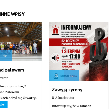
INNE WPISY
sie
ad zalewem
31
lip
trator
lne popołudnie, 2
Zawyją syreny
 nad Zalewem
Administrator
kach odbył się Otwarty...
alej
Informujemy, że w ramach