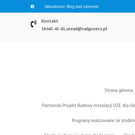
Skip
Aktualności:
Zawyją syreny
to
content
Kontakt
14 641-41-41, urzad@radgoszcz.pl
Strona główna
Partnerski Projekt Budowy Instalacji OZE dla 
Programy realizowane ze środk