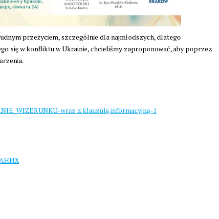
rudnym przeżyciem, szczególnie dla najmłodszych, dlatego
ego się w konfliktu w Ukrainie, chcieliśmy zaproponować, aby poprzez
arzenia.
IE_WIZERUNKU-wraz z klauzulą informacyjną-1
ДАНИХ