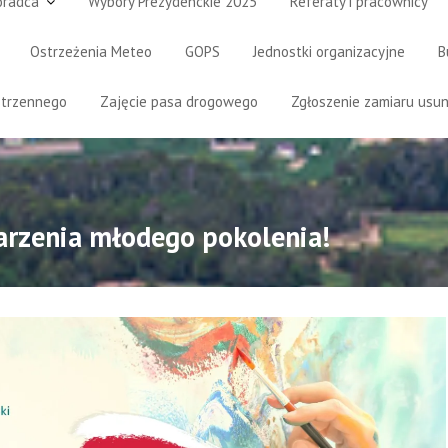
oradca
Wybory Prezydenckie 2025
Referaty i pracownicy
Ostrzeżenia Meteo
GOPS
Jednostki organizacyjne
B
strzennego
Zajęcie pasa drogowego
Zgłoszenie zamiaru usun
arzenia młodego pokolenia!