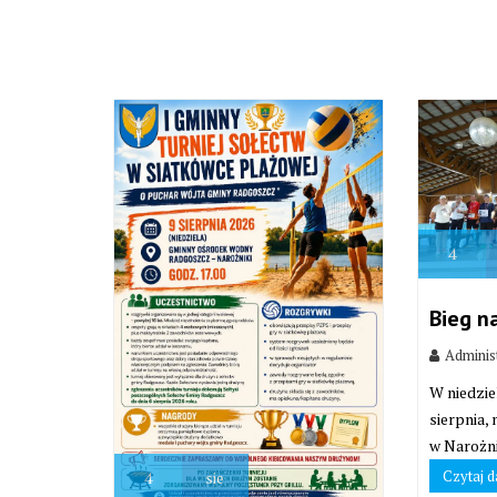
4
Bieg n
Adminis
W niedzie
sierpnia,
w Narożni
Czytaj d
4
sie