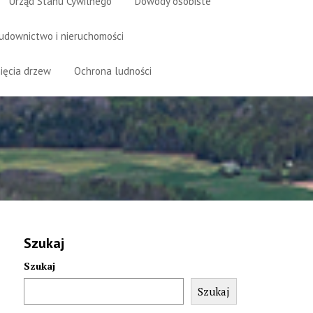
Urząd Stanu Cywilnego
Dowody osobiste
udownictwo i nieruchomości
ięcia drzew
Ochrona ludności
Szukaj
Szukaj
Szukaj