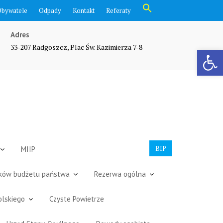
Search
Obywatele
Odpady
Kontakt
Referaty
for:
Search Button
Adres
33-207 Radgoszcz, Plac Św. Kazimierza 7-8
Otwórz pasek narzędzi
BIP
MIIP
dków budżetu państwa
Rezerwa ogólna
olskiego
Czyste Powietrze