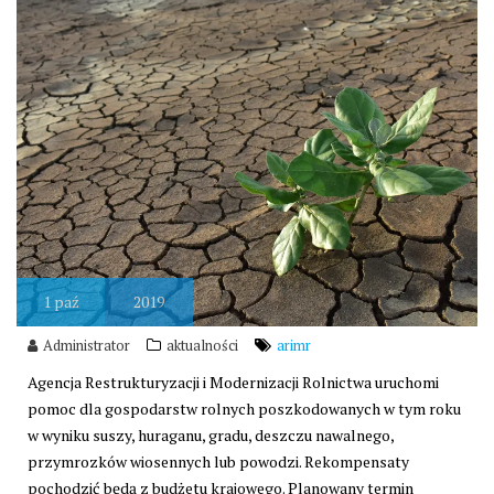
1
paź
2019
Administrator
aktualności
arimr
Agencja Restrukturyzacji i Modernizacji Rolnictwa uruchomi
pomoc dla gospodarstw rolnych poszkodowanych w tym roku
w wyniku suszy, huraganu, gradu, deszczu nawalnego,
przymrozków wiosennych lub powodzi. Rekompensaty
pochodzić będą z budżetu krajowego. Planowany termin