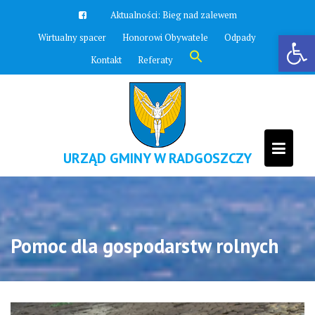
Skip
Aktualności:
Zawyją syreny
to
Otwórz pasek narzędzi
Wirtualny spacer
Honorowi Obywatele
Odpady
content
Search
Kontakt
Referaty
for:
Search Button
URZĄD GMINY W RADGOSZCZY
Pomoc dla gospodarstw rolnych