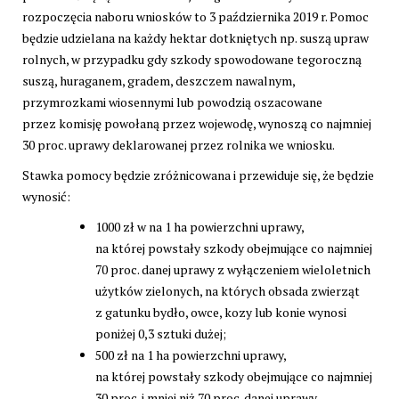
rozpoczęcia naboru wniosków to 3 października 2019 r. Pomoc
będzie udzielana na każdy hektar dotkniętych np. suszą upraw
rolnych, w przypadku gdy szkody spowodowane tegoroczną
suszą, huraganem, gradem, deszczem nawalnym,
przymrozkami wiosennymi lub powodzią oszacowane
przez komisję powołaną przez wojewodę, wynoszą co najmniej
30 proc. uprawy deklarowanej przez rolnika we wniosku.
Stawka pomocy będzie zróżnicowana i przewiduje się, że będzie
wynosić:
1000 zł w na 1 ha powierzchni uprawy,
na której powstały szkody obejmujące co najmniej
70 proc. danej uprawy z wyłączeniem wieloletnich
użytków zielonych, na których obsada zwierząt
z gatunku bydło, owce, kozy lub konie wynosi
poniżej 0,3 sztuki dużej;
500 zł na 1 ha powierzchni uprawy,
na której powstały szkody obejmujące co najmniej
30 proc. i mniej niż 70 proc. danej uprawy