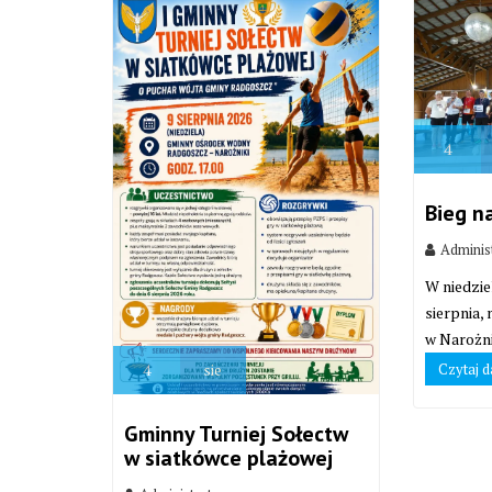
4
Bieg n
Adminis
W niedzie
sierpnia,
w Narożni
Czytaj d
4
sie
Gminny Turniej Sołectw
w siatkówce plażowej