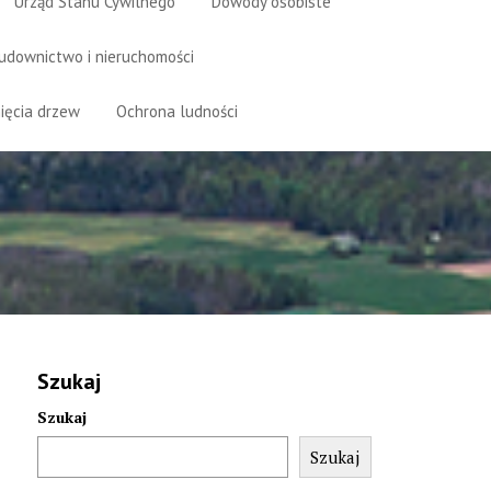
Urząd Stanu Cywilnego
Dowody osobiste
udownictwo i nieruchomości
ięcia drzew
Ochrona ludności
Szukaj
Szukaj
Szukaj