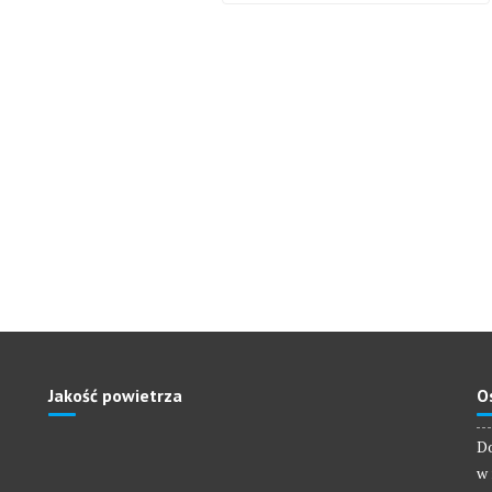
Jakość powietrza
O
Do
w 