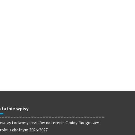
statnie wpisy
wozy i odwozy uczniów na terenie Gminy Radgoszcz
roku szkolnym 2026/2027