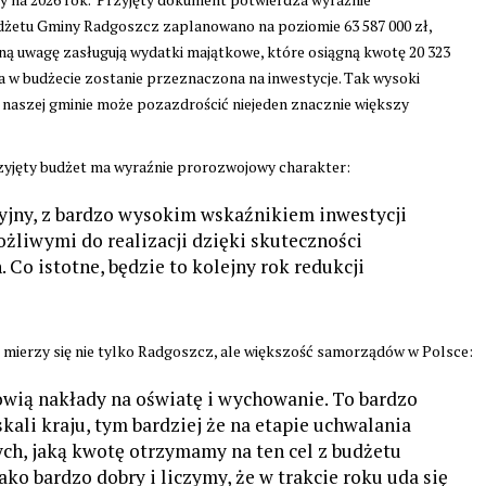
dżetu Gminy Radgoszcz zaplanowano na poziomie 63 587 000 zł,
lną uwagę zasługują wydatki majątkowe, które osiągną kwotę 20 323
ka w budżecie zostanie przeznaczona na inwestycje. Tak wysoki
 naszej gminie może pozazdrościć niejeden znacznie większy
rzyjęty budżet ma wyraźnie prorozwojowy charakter:
yjny, z bardzo wysokim wskaźnikiem inwestycji
liwymi do realizacji dzięki skuteczności
Co istotne, będzie to kolejny rok redukcji
i mierzy się nie tylko Radgoszcz, ale większość samorządów w Polsce:
ią nakłady na oświatę i wychowanie. To bardzo
ali kraju, tym bardziej że na etapie uchwalania
ch, jaką kwotę otrzymamy na ten cel z budżetu
ko bardzo dobry i liczymy, że w trakcie roku uda się