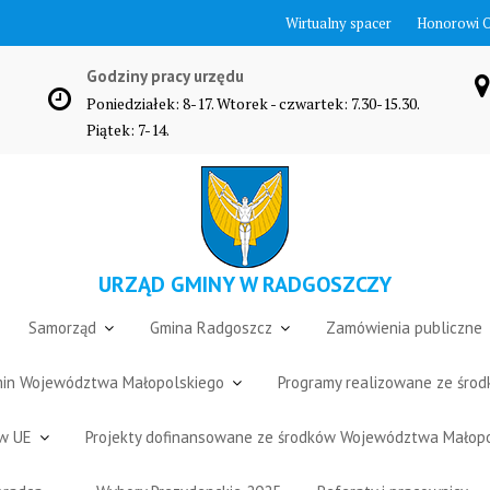
Wirtualny spacer
Honorowi 
Godziny pracy urzędu
Poniedziałek: 8-17. Wtorek - czwartek: 7.30-15.30.
Piątek: 7-14.
URZĄD GMINY W RADGOSZCZY
Samorząd
Gmina Radgoszcz
Zamówienia publiczne
Gmin Województwa Małopolskiego
Programy realizowane ze śro
ów UE
Projekty dofinansowane ze środków Województwa Małop