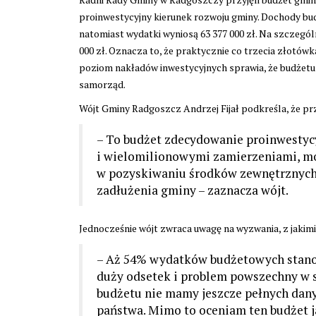
proinwestycyjny kierunek rozwoju gminy. Dochody bu
natomiast wydatki wyniosą 63 377 000 zł. Na szczegó
000 zł. Oznacza to, że praktycznie co trzecia złotów
poziom nakładów inwestycyjnych sprawia, że budżetu
samorząd.
Wójt Gminy Radgoszcz Andrzej Fijał podkreśla, że p
– To budżet zdecydowanie proinwestyc
i wielomilionowymi zamierzeniami, moż
w pozyskiwaniu środków zewnętrznych. 
zadłużenia gminy – zaznacza wójt.
Jednocześnie wójt zwraca uwagę na wyzwania, z jakim
– Aż 54% wydatków budżetowych stanow
duży odsetek i problem powszechny w sk
budżetu nie mamy jeszcze pełnych dany
państwa. Mimo to oceniam ten budżet ja