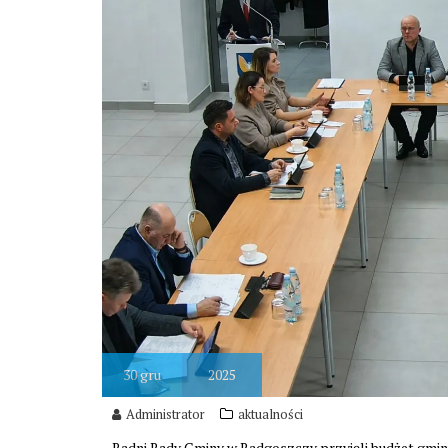
30
gru
2025
Administrator
aktualności
Radni Rady Gminy w Radgoszczy przyjęli budżet gmin