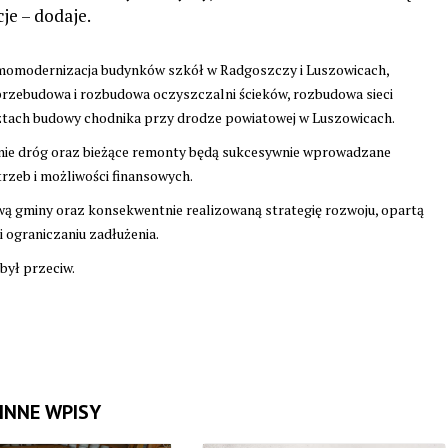
je – dodaje.
rmomodernizacja budynków szkół w Radgoszczy i Luszowicach,
rzebudowa i rozbudowa oczyszczalni ścieków, rozbudowa sieci
ztach budowy chodnika przy drodze powiatowej w Luszowicach.
wanie dróg oraz bieżące remonty będą sukcesywnie wprowadzane
trzeb i możliwości finansowych.
ową gminy oraz konsekwentnie realizowaną strategię rozwoju, opartą
 ograniczaniu zadłużenia.
był przeciw.
INNE WPISY