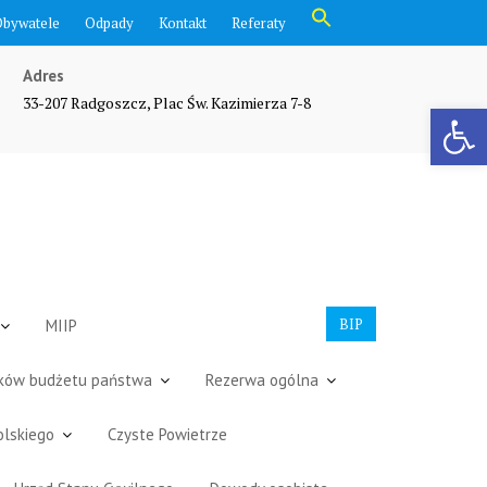
Search
Obywatele
Odpady
Kontakt
Referaty
for:
Search Button
Adres
33-207 Radgoszcz, Plac Św. Kazimierza 7-8
Otwórz pasek narzędzi
BIP
MIIP
dków budżetu państwa
Rezerwa ogólna
olskiego
Czyste Powietrze