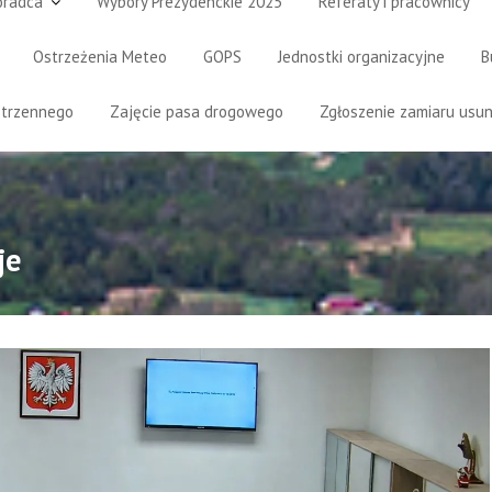
oradca
Wybory Prezydenckie 2025
Referaty i pracownicy
Ostrzeżenia Meteo
GOPS
Jednostki organizacyjne
B
strzennego
Zajęcie pasa drogowego
Zgłoszenie zamiaru usun
je