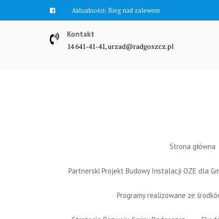
Skip
Aktualności:
Bieg nad zalewem
to
content
Kontakt
14 641-41-41, urzad@radgoszcz.pl
Strona główna
Partnerski Projekt Budowy Instalacji OZE dla 
Programy realizowane ze środk