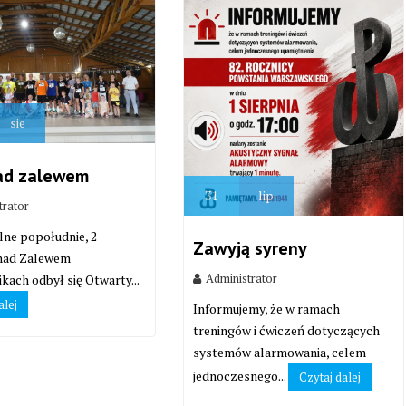
sie
ad zalewem
31
lip
trator
lne popołudnie, 2
Zawyją syreny
 nad Zalewem
Administrator
kach odbył się Otwarty...
alej
Informujemy, że w ramach
treningów i ćwiczeń dotyczących
systemów alarmowania, celem
jednoczesnego...
Czytaj dalej