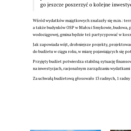
go jeszcze poszerzyć o kolejne inwestyc
Wśród wydatków majątkowych znalazły się m.in.: te
a także budynków OSP w Małcu i Smykowie, budowa, p
wodociągowej, gmina będzie też partycypować w kos
Jak zapowiada wójt, drobniejsze projekty, projekto
do budżetu w ciągu roku, w miarę pojawiających się po
Przyjęty budżet potwierdza stabilną sytuację finans
na inwestycjach, racjonalnym zarządzaniu wydatkami i
Za uchwałą budżetową głosowało 13 radnych, 1 radny 