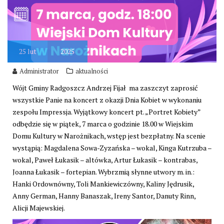
25
lut
2025
Administrator
aktualności
Wójt Gminy Radgoszcz Andrzej Fijał ma zaszczyt zaprosić
wszystkie Panie na koncert z okazji Dnia Kobiet w wykonaniu
zespołu Impressja. Wyjątkowy koncert pt. „Portret Kobiety”
odbędzie się w piątek, 7 marca o godzinie 18.00 w Wiejskim
Domu Kultury w Narożnikach, wstęp jest bezpłatny. Na scenie
wystąpią: Magdalena Sowa-Zyzańska – wokal, Kinga Kutrzuba –
wokal, Paweł Łukasik – altówka, Artur Łukasik – kontrabas,
Joanna Łukasik – fortepian. Wybrzmią słynne utwory m. in.:
Hanki Ordownówny, Toli Mankiewiczówny, Kaliny Jędrusik,
Anny German, Hanny Banaszak, Ireny Santor, Danuty Rinn,
Alicji Majewskiej.