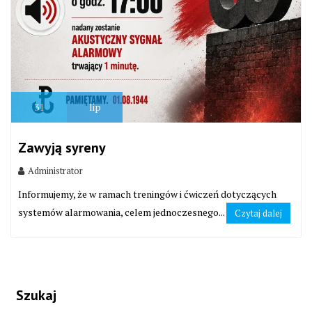
31
lip
Zawyją syreny
Administrator
Informujemy, że w ramach treningów i ćwiczeń dotyczących
systemów alarmowania, celem jednoczesnego...
Czytaj dalej
Szukaj