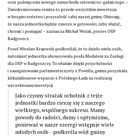
oraz poświęcenia nowego samochodu ratowniczo-gaśniczego. –
Zmodernizowana remiza to przede wszystkim inwestycja
w bezpieczeństwo i przyszłość całej naszej gminy. Obiecuję,
że nasza jednostka będzie zawsze w gotowości, żeby służyć,
chronić i pomagać – zaznacza Michał Wolak, prezes OSP
Radgoszcz.
Poseł
Wiesław Krajewski
podkreślał, że to dzieło wielu osób,
natomiast jednostka uhonorowała posła Medalem za Zasługi
dla
OSP w Radgoszczy
. To właśnie dzięki przychylności
i zaangażowaniu parlamentarzysty z Powiśla, gmina pozyskała
kilkumilionowe wsparcie z Polskiego Ładu na realizację
wyczekiwanej inwestycji.
Jako czynny strażak ochotnik z tejże
jednostki bardzo cieszę się z naszego
wielkiego, wspólnego sukcesu. Mamy
powody do radości, dumy i optymizmu,
ponieważ w nasze szeregi wstępuje wiele
młodych osób – podkreśla wójt gminy