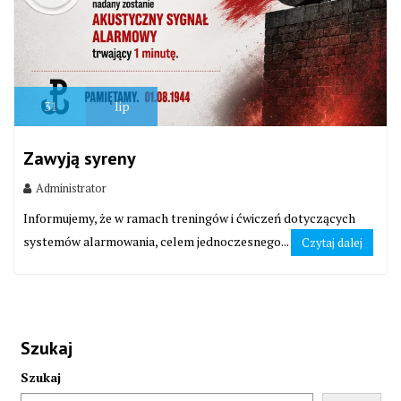
31
lip
Zawyją syreny
Administrator
Informujemy, że w ramach treningów i ćwiczeń dotyczących
systemów alarmowania, celem jednoczesnego...
Czytaj dalej
Szukaj
Szukaj