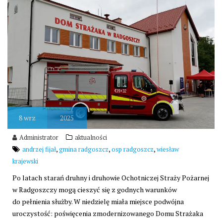
8
wrz
2025
Administrator
aktualności
,
,
,
andrzej fijał
gmina radgoszcz
osp radgoszcz
wiesław
krajewski
Po latach starań druhny i druhowie
Ochotniczej Straży Pożarnej
w Radgoszczy
mogą cieszyć się z godnych warunków
do pełnienia służby. W niedzielę miała miejsce podwójna
uroczystość: poświęcenia zmodernizowanego Domu Strażaka