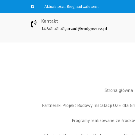
Skip
Aktualności:
Bieg nad zalewem
to
content
Kontakt
14 641-41-41, urzad@radgoszcz.pl
Strona główna
Partnerski Projekt Budowy Instalacji OZE dla 
Programy realizowane ze środk