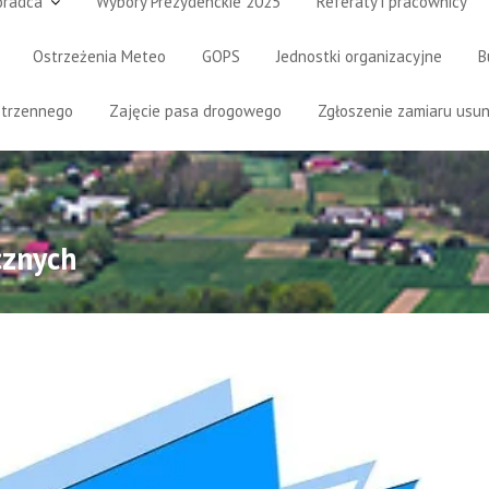
oradca
Wybory Prezydenckie 2025
Referaty i pracownicy
Ostrzeżenia Meteo
GOPS
Jednostki organizacyjne
B
strzennego
Zajęcie pasa drogowego
Zgłoszenie zamiaru usun
cznych