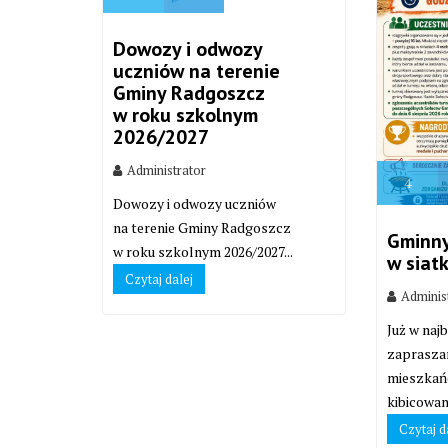
Dowozy i odwozy
uczniów na terenie
Gminy Radgoszcz
w roku szkolnym
2026/2027
Administrator
4
Dowozy i odwozy uczniów
na terenie Gminy Radgoszcz
Gminny
w roku szkolnym 2026/2027...
w siat
Czytaj dalej
Adminis
Już w najb
zaprasza
mieszkań
kibicowan
Czytaj d