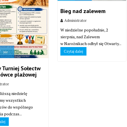
Bieg nad zalewem
Administrator
W niedzielne popołudnie, 2
sierpnia, nad Zalewem
w Narożnikach odbył się Otwarty...
Czytaj dalej
sie
 Turniej Sołectw
kówce plażowej
trator
liższą niedzielę
my wszystkich
ców do wspólnego
ia podczas...
alej