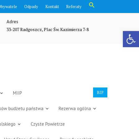
Search
Obywatele
Odpady
Kontakt
Referaty
for:
Search Button
Adres
33-207 Radgoszcz, Plac Św. Kazimierza 7-8
Otwórz pasek narzędzi
BIP
MIIP
dków budżetu państwa
Rezerwa ogólna
olskiego
Czyste Powietrze