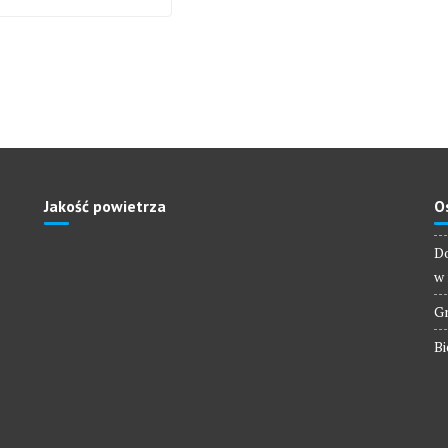
Jakość powietrza
O
Do
w 
Gm
Bi