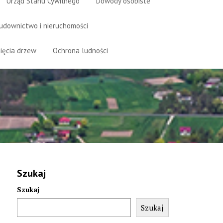
Urząd Stanu Cywilnego
Dowody osobiste
udownictwo i nieruchomości
ięcia drzew
Ochrona ludności
Szukaj
Szukaj
Szukaj