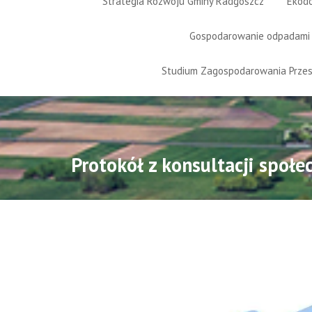
Strategia Rozwoju Gminy Radgoszcz
Ekod
Gospodarowanie odpadami
Studium Zagospodarowania Prze
Protokół z konsultacji społe