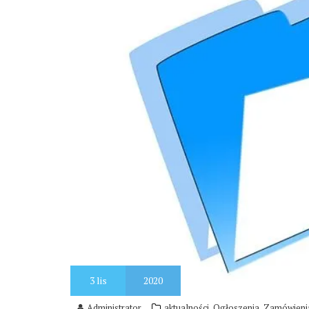
3
lis
2020
,
,
Administrator
aktualności
Ogłoszenia
Zamówienia