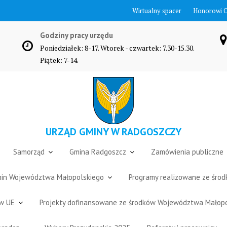
Wirtualny spacer
Honorowi 
Godziny pracy urzędu
Poniedziałek: 8-17. Wtorek - czwartek: 7.30-15.30.
Piątek: 7-14.
URZĄD GMINY W RADGOSZCZY
Samorząd
Gmina Radgoszcz
Zamówienia publiczne
Gmin Województwa Małopolskiego
Programy realizowane ze śro
ów UE
Projekty dofinansowane ze środków Województwa Małop