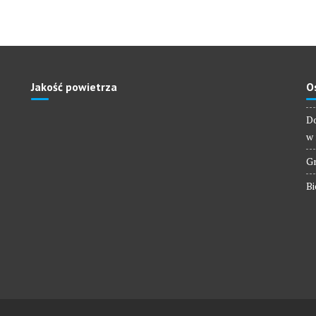
Jakość powietrza
O
Do
w 
Gm
Bi