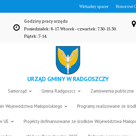
Wirtualny spacer
Honorowi 
Godziny pracy urzędu
Poniedziałek: 8-17. Wtorek - czwartek: 7.30-15.30.
Piątek: 7-14.
URZĄD GMINY W RADGOSZCZY
Samorząd
Gmina Radgoszcz
Zamówienia publiczne
Gmin Województwa Małopolskiego
Programy realizowane ze śro
ów UE
Projekty dofinansowane ze środków Województwa Małop