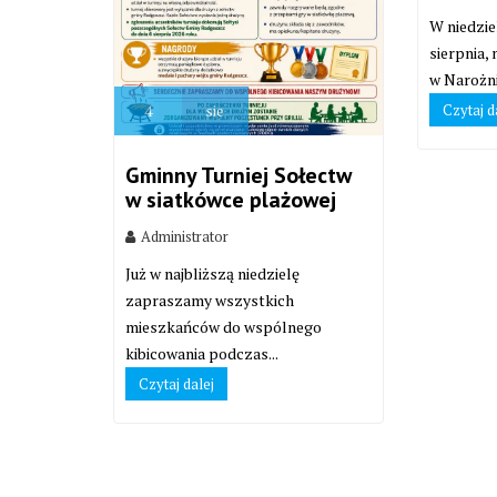
W niedzie
sierpnia,
w Narożni
Czytaj d
4
sie
Gminny Turniej Sołectw
w siatkówce plażowej
Administrator
Już w najbliższą niedzielę
zapraszamy wszystkich
mieszkańców do wspólnego
kibicowania podczas...
Czytaj dalej