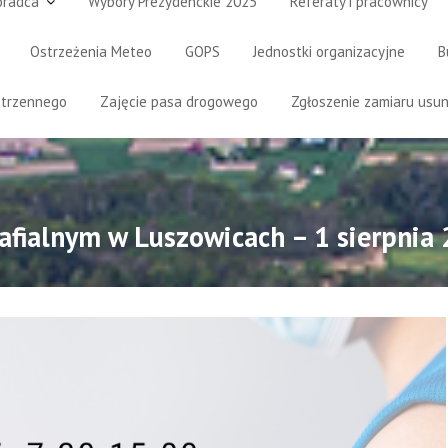
oradca
Wybory Prezydenckie 2025
Referaty i pracownicy
Ostrzeżenia Meteo
GOPS
Jednostki organizacyjne
B
strzennego
Zajęcie pasa drogowego
Zgłoszenie zamiaru usun
fialnym w Luszowicach – 1 sierpnia 