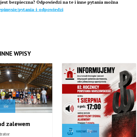
jest bezpieczna? Odpowiedzi na te i inne pytania można
epimysie/pytania-i-odpowiedzi
INNE WPISY
sie
ad zalewem
31
lip
trator