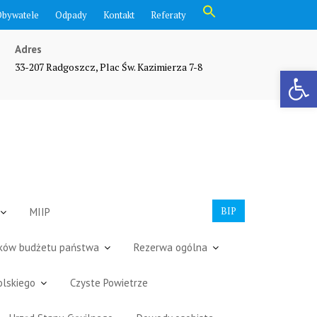
Search
Obywatele
Odpady
Kontakt
Referaty
for:
Search Button
Adres
33-207 Radgoszcz, Plac Św. Kazimierza 7-8
Otwórz pasek narzędzi
BIP
MIIP
dków budżetu państwa
Rezerwa ogólna
olskiego
Czyste Powietrze