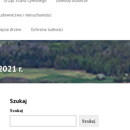
Urząd Stanu Cywilnego
Dowody osobiste
udownictwo i nieruchomości
ięcia drzew
Ochrona ludności
2021 r.
Szukaj
Szukaj
Szukaj