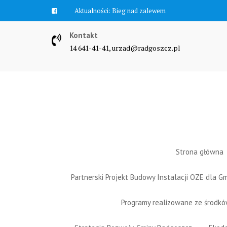
Skip
Aktualności:
Zawyją syreny
to
content
Kontakt
14 641-41-41, urzad@radgoszcz.pl
Strona główna
Partnerski Projekt Budowy Instalacji OZE dla 
Programy realizowane ze środk