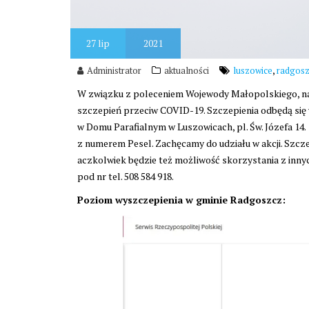
27
lip
2021
,
Administrator
aktualności
luszowice
radgos
W związku z poleceniem Wojewody Małopolskiego, n
szczepień przeciw COVID-19. Szczepienia odbędą się w d
w Domu Parafialnym w Luszowicach, pl. Św. Józefa 1
z numerem Pesel. Zachęcamy do udziału w akcji. Szc
aczkolwiek będzie też możliwość skorzystania z inn
pod nr tel. 508 584 918.
Poziom wyszczepienia w gminie Radgoszcz: