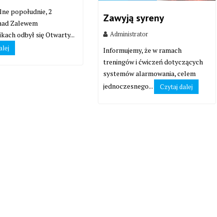
lne popołudnie, 2
Zawyją syreny
 nad Zalewem
Administrator
kach odbył się Otwarty...
alej
Informujemy, że w ramach
treningów i ćwiczeń dotyczących
systemów alarmowania, celem
jednoczesnego...
Czytaj dalej