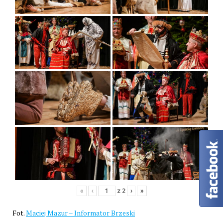
«
‹
z
2
›
»
Fot.
Maciej Mazur – Informator Brzeski