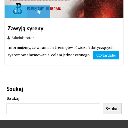
31
lip
Zawyją syreny
Administrator
Informujemy, że w ramach treningów i ćwiczeń dotyczących
systemów alarmowania, celem jednoczesnego...
Czytaj dalej
Szukaj
Szukaj
Szukaj