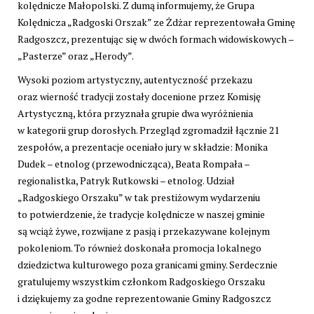
kolędnicze Małopolski. Z dumą informujemy, że Grupa
Kolędnicza „Radgoski Orszak” ze Żdżar reprezentowała Gminę
Radgoszcz, prezentując się w dwóch formach widowiskowych –
„Pasterze” oraz „Herody”.
Wysoki poziom artystyczny, autentyczność przekazu
oraz wierność tradycji zostały docenione przez Komisję
Artystyczną, która przyznała grupie dwa wyróżnienia
w kategorii grup dorosłych. Przegląd zgromadził łącznie 21
zespołów, a prezentacje oceniało jury w składzie: Monika
Dudek – etnolog (przewodnicząca), Beata Rompała –
regionalistka, Patryk Rutkowski – etnolog. Udział
„Radgoskiego Orszaku” w tak prestiżowym wydarzeniu
to potwierdzenie, że tradycje kolędnicze w naszej gminie
są wciąż żywe, rozwijane z pasją i przekazywane kolejnym
pokoleniom. To również doskonała promocja lokalnego
dziedzictwa kulturowego poza granicami gminy. Serdecznie
gratulujemy wszystkim członkom Radgoskiego Orszaku
i dziękujemy za godne reprezentowanie Gminy Radgoszcz